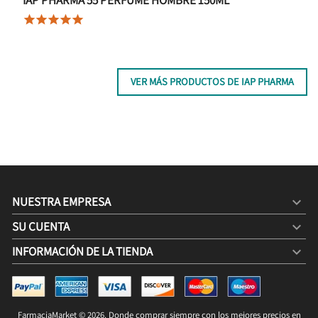





VER MÁS PRODUCTOS DE IAP PHARMA
NUESTRA EMPRESA

SU CUENTA

INFORMACIÓN DE LA TIENDA
keyboard_arrow_down
FarmaciaMarket © 2026. Donde comprar siempre con los mejores precios en