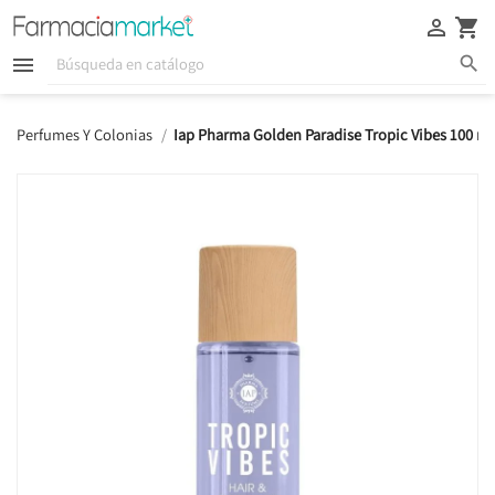





Perfumes Y Colonias
Iap Pharma Golden Paradise Tropic Vibes 100 ml