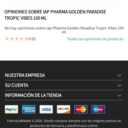
OPINIONES SOBRE IAP PHARMA GOLDEN PARADISE
TROPIC VIBES 100 ML
No hay opiniones sobre Iap Pharma Golden Paradise Tropic Vibes 100
ml
0 (0)
Todas las opiniones de producto





NUESTRA EMPRESA

SU CUENTA

INFORMACIÓN DE LA TIENDA
keyboard_arrow_down
IAP PHARMA GOLDEN PARADISE TROPIC VIBES 100 ML
FarmaciaMarket © 2026. Donde comprar siempre con los mejores precios en
4,95 €
COMPRAR
3,30 € / 100g

productos de farmacia y parafarmacia online.