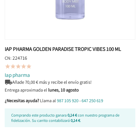
IAP PHARMA GOLDEN PARADISE TROPIC VIBES 100 ML
224716
CN:





Iap pharma

Añade
70,00
€ más y recibe el envío gratis!
Entrega aproximada el
lunes, 10 agosto
¿Necesitas ayuda?
Llama al
987 105 920
-
647 250 619
Comprando este producto ganara
0,14 €
con nuestro programa de
fidelización. Su carrito contabilizará
0,14 €
.