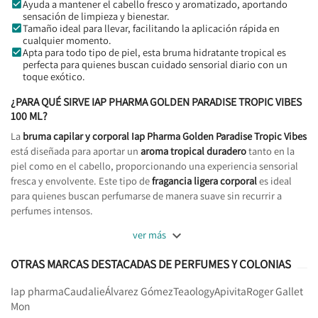
Ayuda a mantener el cabello fresco y aromatizado, aportando
sensación de limpieza y bienestar.
Tamaño ideal para llevar, facilitando la aplicación rápida en
cualquier momento.
Apta para todo tipo de piel, esta bruma hidratante tropical es
perfecta para quienes buscan cuidado sensorial diario con un
toque exótico.
¿PARA QUÉ SIRVE IAP PHARMA GOLDEN PARADISE TROPIC VIBES
100 ML?
La
bruma capilar y corporal Iap Pharma Golden Paradise Tropic Vibes
está diseñada para aportar un
aroma tropical duradero
tanto en la
piel como en el cabello, proporcionando una experiencia sensorial
fresca y envolvente. Este tipo de
fragancia ligera corporal
es ideal
para quienes buscan perfumarse de manera suave sin recurrir a
perfumes intensos.

ver más
OTRAS MARCAS DESTACADAS DE PERFUMES Y COLONIAS
Iap pharma
Caudalie
Álvarez Gómez
Teaology
Apivita
Roger Gallet
Mon