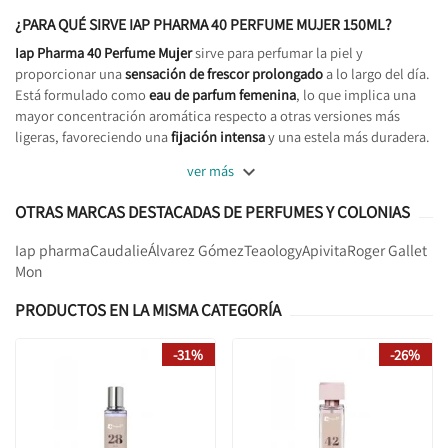
¿PARA QUÉ SIRVE IAP PHARMA 40 PERFUME MUJER 150ML?
Iap Pharma 40 Perfume Mujer
sirve para perfumar la piel y
proporcionar una
sensación de frescor prolongado
a lo largo del día.
Está formulado como
eau de parfum femenina
, lo que implica una
mayor concentración aromática respecto a otras versiones más
ligeras, favoreciendo una
fijación intensa
y una estela más duradera.

ver más
OTRAS MARCAS DESTACADAS DE PERFUMES Y COLONIAS
Iap pharma
Caudalie
Álvarez Gómez
Teaology
Apivita
Roger Gallet
Mon
PRODUCTOS EN LA MISMA CATEGORÍA
-31%
-26%