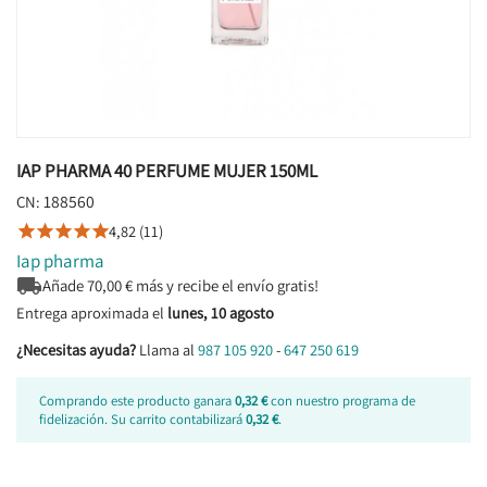
IAP PHARMA 40 PERFUME MUJER 150ML
188560
CN:
4,82 (11)





Iap pharma

Añade
70,00
€ más y recibe el envío gratis!
Entrega aproximada el
lunes, 10 agosto
¿Necesitas ayuda?
Llama al
987 105 920
-
647 250 619
Comprando este producto ganara
0,32 €
con nuestro programa de
fidelización. Su carrito contabilizará
0,32 €
.