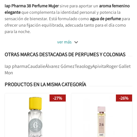
Iap Pharma 38 Perfume Mujer
sirve para aportar un
aroma femenino
elegante
que complementa la identidad personal y potencia la
sensación de bienestar. Está formulado como
agua de perfume
para
ofrecer una fijación equilibrada, adecuada tanto para el día como
para la noche.

ver más
OTRAS MARCAS DESTACADAS DE PERFUMES Y COLONIAS
Iap pharma
Caudalie
Álvarez Gómez
Teaology
Apivita
Roger Gallet
Mon
PRODUCTOS EN LA MISMA CATEGORÍA
-27%
-26%