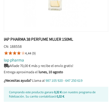
IAP PHARMA 38 PERFUME MUJER 150ML
188558
CN:
4,44 (9)





Iap pharma

Añade
70,00
€ más y recibe el envío gratis!
Entrega aproximada el
lunes, 10 agosto
¿Necesitas ayuda?
Llama al
987 105 920
-
647 250 619
Comprando este producto ganara
0,32 €
con nuestro programa de
fidelización. Su carrito contabilizará
0,32 €
.