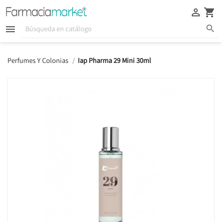





Perfumes Y Colonias
Iap Pharma 29 Mini 30ml