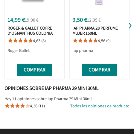
›
14,99 €
9,50 €
19,90 €
12,95 €
ROGER & GALLET COFRE
IAP PHARMA 28 PERFUME
D‘OSMANTHUS COLONIA
MUJER 150ML
30ML + CREMA MANOS 30ML
4,63 (8)
4,56 (9)










Roger Gallet
Iap pharma
COMPRAR
COMPRAR
OPINIONES SOBRE IAP PHARMA 29 MINI 30ML
Hay 11 opiniones sobre Iap Pharma 29 Mini 30ml
4,36 (11)
Todas las opiniones de producto




