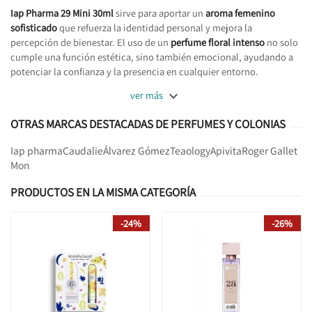
Iap Pharma 29 Mini 30ml
sirve para aportar un
aroma femenino
sofisticado
que refuerza la identidad personal y mejora la
percepción de bienestar. El uso de un
perfume floral intenso
no solo
cumple una función estética, sino también emocional, ayudando a
potenciar la confianza y la presencia en cualquier entorno.

ver más
OTRAS MARCAS DESTACADAS DE PERFUMES Y COLONIAS
Iap pharma
Caudalie
Álvarez Gómez
Teaology
Apivita
Roger Gallet
Mon
PRODUCTOS EN LA MISMA CATEGORÍA
-24%
-26%