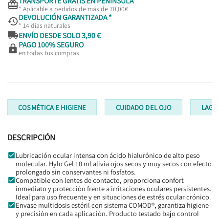
TRANSPORTE GRATIS EN PENÍNSULA *

* Aplicable a pedidos de más de 70,00€
DEVOLUCIÓN GARANTIZADA *

* 14 días naturales

ENVÍO DESDE SOLO 3,90 €
PAGO 100% SEGURO

en todas tus compras
COSMÉTICA E HIGIENE
CUIDADO DEL OJO
LAGRI
DESCRIPCIÓN
Lubricación ocular intensa con ácido hialurónico de alto peso
molecular. Hylo Gel 10 ml alivia ojos secos y muy secos con efecto
prolongado sin conservantes ni fosfatos.
Compatible con lentes de contacto, proporciona confort
inmediato y protección frente a irritaciones oculares persistentes.
Ideal para uso frecuente y en situaciones de estrés ocular crónico.
Envase multidosis estéril con sistema COMOD®, garantiza higiene
y precisión en cada aplicación. Producto testado bajo control