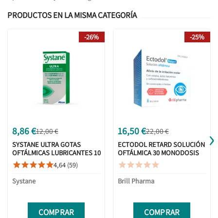
PRODUCTOS EN LA MISMA CATEGORÍA
-26%
-25%
›
8,86 €
16,50 €
12,00 €
22,00 €
SYSTANE ULTRA GOTAS
ECTODOL RETARD SOLUCIÓN
OFTÁLMICAS LUBRICANTES 10
OFTÁLMICA 30 MONODOSIS
ML
0,4ML
4,64 (59)










Systane
Brill Pharma
COMPRAR
COMPRAR