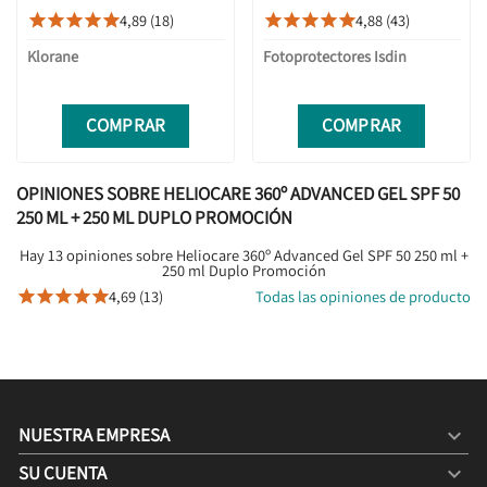
SPF30 BIO 200 ML + CHAMPÚ
PEDIATRICS 50 WET
4,89 (18)
4,88 (43)










DUCHA 75ML
SKIN 250 ML + 250 ML
DUPLO PROMOCIÓN
Klorane
Fotoprotectores Isdin
COMPRAR
COMPRAR
OPINIONES SOBRE HELIOCARE 360º ADVANCED GEL SPF 50
250 ML + 250 ML DUPLO PROMOCIÓN
Hay 13 opiniones sobre Heliocare 360º Advanced Gel SPF 50 250 ml +
250 ml Duplo Promoción
4,69 (13)
Todas las opiniones de producto





NUESTRA EMPRESA

SU CUENTA
