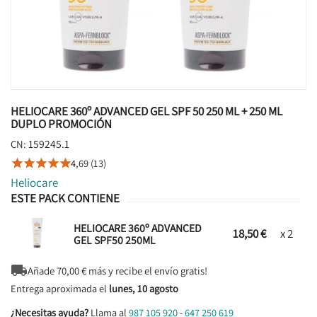
HELIOCARE 360º ADVANCED GEL SPF 50 250 ML + 250 ML
DUPLO PROMOCIÓN
159245.1
CN:
4,69 (13)





Heliocare
ESTE PACK CONTIENE
HELIOCARE 360º ADVANCED
18,50 €
x 2
GEL SPF50 250ML

Añade
70,00
€ más y recibe el envío gratis!
Entrega aproximada el
lunes, 10 agosto
¿Necesitas ayuda?
Llama al
987 105 920
-
647 250 619