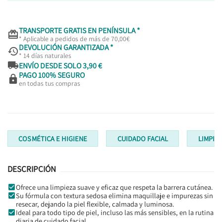
TRANSPORTE GRATIS EN PENÍNSULA *

* Aplicable a pedidos de más de 70,00€
DEVOLUCIÓN GARANTIZADA *

* 14 días naturales

ENVÍO DESDE SOLO 3,90 €
PAGO 100% SEGURO

en todas tus compras
COSMÉTICA E HIGIENE
CUIDADO FACIAL
LIMPIA
DESCRIPCIÓN
Ofrece una limpieza suave y eficaz que respeta la barrera cutánea.
Su fórmula con textura sedosa elimina maquillaje e impurezas sin
resecar, dejando la piel flexible, calmada y luminosa.
Ideal para todo tipo de piel, incluso las más sensibles, en la rutina
diaria de cuidado facial.