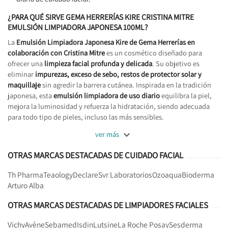
¿PARA QUÉ SIRVE GEMA HERRERÍAS KIRE CRISTINA MITRE
EMULSIÓN LIMPIADORA JAPONESA 100ML?
La
Emulsión Limpiadora Japonesa Kire de Gema Herrerías en
colaboración con Cristina Mitre
es un cosmético diseñado para
ofrecer una
limpieza facial profunda y delicada
. Su objetivo es
eliminar
impurezas, exceso de sebo, restos de protector solar y
maquillaje
sin agredir la barrera cutánea. Inspirada en la tradición
japonesa, esta
emulsión limpiadora de uso diario
equilibra la piel,
mejora la luminosidad y refuerza la hidratación, siendo adecuada
para todo tipo de pieles, incluso las más sensibles.

ver más
OTRAS MARCAS DESTACADAS DE CUIDADO FACIAL
Th Pharma
Teaology
Declare
Svr Laboratorios
Ozoaqua
Bioderma
Arturo Alba
OTRAS MARCAS DESTACADAS DE LIMPIADORES FACIALES
Vichy
Avène
Sebamed
Isdin
Lutsine
La Roche Posay
Sesderma