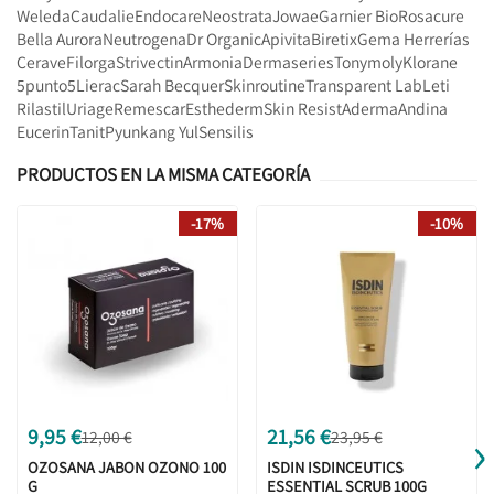
Weleda
Caudalie
Endocare
Neostrata
Jowae
Garnier Bio
Rosacure
Bella Aurora
Neutrogena
Dr Organic
Apivita
Biretix
Gema Herrerías
Cerave
Filorga
Strivectin
Armonia
Dermaseries
Tonymoly
Klorane
5punto5
Lierac
Sarah Becquer
Skinroutine
Transparent Lab
Leti
Rilastil
Uriage
Remescar
Esthederm
Skin Resist
Aderma
Andina
Eucerin
Tanit
Pyunkang Yul
Sensilis
PRODUCTOS EN LA MISMA CATEGORÍA
-17%
-10%
›
9,95 €
21,56 €
12,00 €
23,95 €
OZOSANA JABON OZONO 100
ISDIN ISDINCEUTICS
G
ESSENTIAL SCRUB 100G