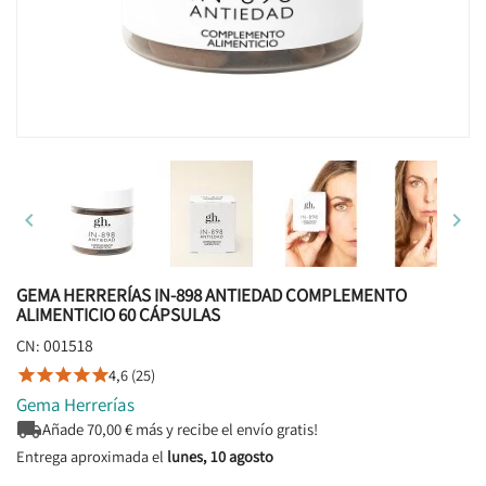


GEMA HERRERÍAS IN-898 ANTIEDAD COMPLEMENTO
ALIMENTICIO 60 CÁPSULAS
001518
CN:
4,6 (25)





Gema Herrerías

Añade
70,00
€ más y recibe el envío gratis!
Entrega aproximada el
lunes, 10 agosto