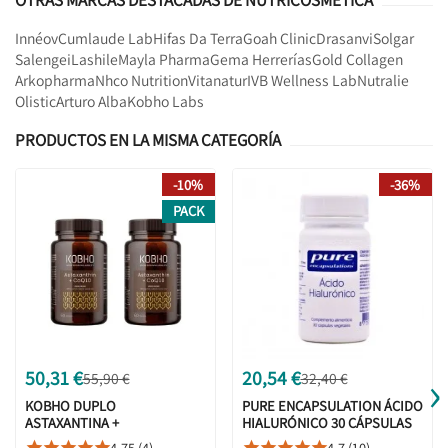
OTRAS MARCAS DESTACADAS DE NUTRICOSMÉTICA
Innéov
Cumlaude Lab
Hifas Da Terra
Goah Clinic
Drasanvi
Solgar
Salengei
Lashile
Mayla Pharma
Gema Herrerías
Gold Collagen
Arkopharma
Nhco Nutrition
Vitanatur
IVB Wellness Lab
Nutralie
Olistic
Arturo Alba
Kobho Labs
PRODUCTOS EN LA MISMA CATEGORÍA
-10%
-36%
PACK
›
50,31 €
20,54 €
55,90 €
32,40 €
KOBHO DUPLO
PURE ENCAPSULATION ÁCIDO
ASTAXANTINA +
HIALURÓNICO 30 CÁPSULAS
COQ10 60 +60
VEGETALES
4,75 (4)
4,7 (10)









