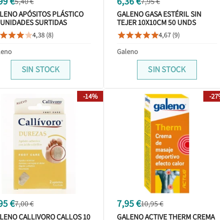
99 €
6,36 €
5,40 €
7,95 €
LENO APÓSITOS PLÁSTICO
GALENO GASA ESTÉRIL SIN
 UNIDADES SURTIDAS
TEJER 10X10CM 50 UNDS
4,38 (8)
4,67 (9)









leno
Galeno
SIN STOCK
SIN STOCK
-14%
-2
95 €
7,95 €
7,00 €
10,95 €
LENO CALLIVORO CALLOS 10
GALENO ACTIVE THERM CREMA