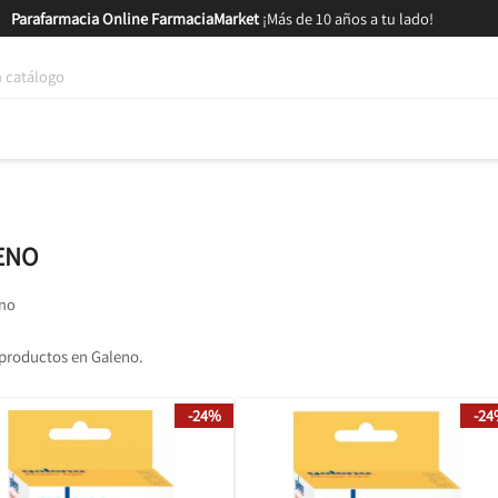
Parafarmacia Online FarmaciaMarket
¡Más de 10 años a tu lado!
tica y Nutrición
Bebés y Mamás
Salud
MARCAS
GAM
ENO
no
productos en Galeno.
-24%
-2