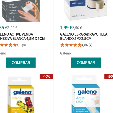
65 €
1,99 €
6,00 €
2,50 €
LENO ACTIVE VENDA
GALENO ESPARADRAPO TELA
HESIVA BLANCA 4,5M X 5CM
BLANCO 5MX2.5CM
4,5 (8)
4,86 (7)









leno
Galeno
COMPRAR
COMPRAR
-40%
-2