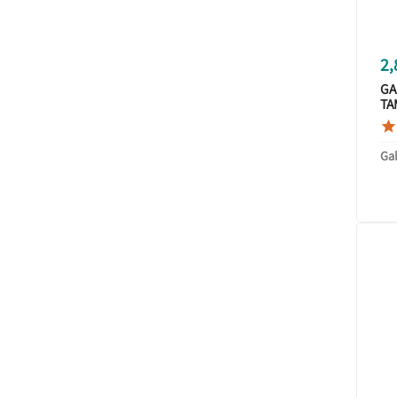
2,
GA
TA

Ga