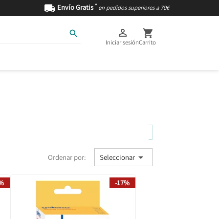
*

Envío Gratis
en pedidos superiores a 70€



Iniciar sesión
Carrito
AS
INGREDIENTES

Ordenar por:
Seleccionar
4%
-17%