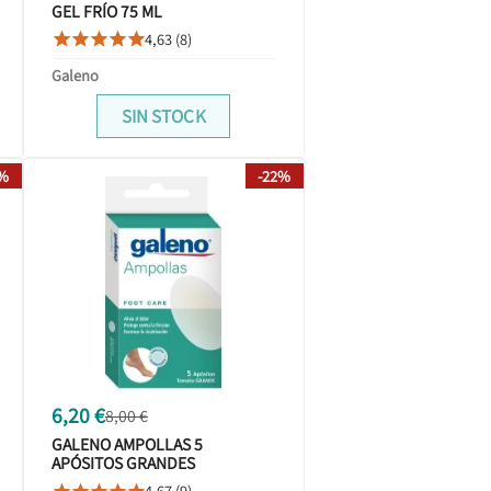
GEL FRÍO 75 ML
4,63 (8)





Galeno
SIN STOCK
7%
-22%
6,20 €
8,00 €
GALENO AMPOLLAS 5
APÓSITOS GRANDES
4,67 (9)