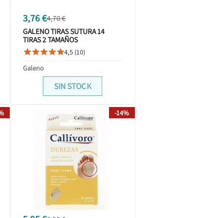
3,76 €
4,70 €
GALENO TIRAS SUTURA 14
TIRAS 2 TAMAÑOS
4,5 (10)





Galeno
SIN STOCK
0%
-14%