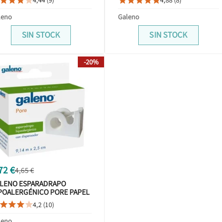









leno
Galeno
SIN STOCK
SIN STOCK
-20%
72 €
4,65 €
LENO ESPARADRAPO
POALERGÉNICO PORE PAPEL
14 MX2,5 CM BLANCO
4,2 (10)




SPENSADOR
leno