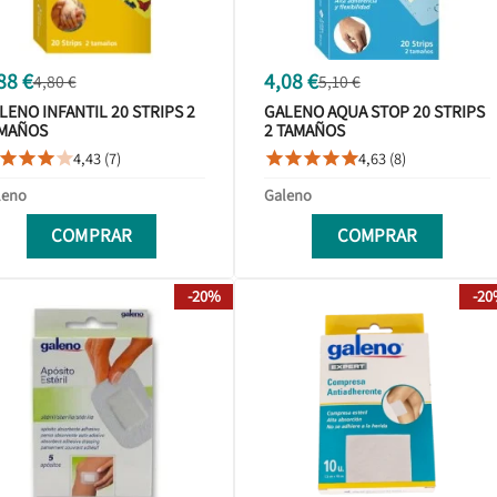
88 €
4,08 €
4,80 €
5,10 €
LENO INFANTIL 20 STRIPS 2
GALENO AQUA STOP 20 STRIPS
MAÑOS
2 TAMAÑOS
4,43 (7)
4,63 (8)









leno
Galeno
COMPRAR
COMPRAR
-20%
-2