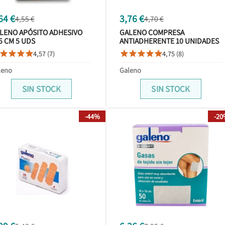
64 €
3,76 €
4,55 €
4,70 €
LENO APÓSITO ADHESIVO
GALENO COMPRESA
5 CM 5 UDS
ANTIADHERENTE 10 UNIDADES
4,57 (7)
4,75 (8)









leno
Galeno
SIN STOCK
SIN STOCK
-44%
-2