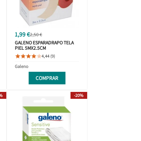
1,99 €
2,50 €
GALENO ESPARADRAPO TELA
PIEL 5MX2.5CM
4,44 (9)





Galeno
COMPRAR
0%
-20%