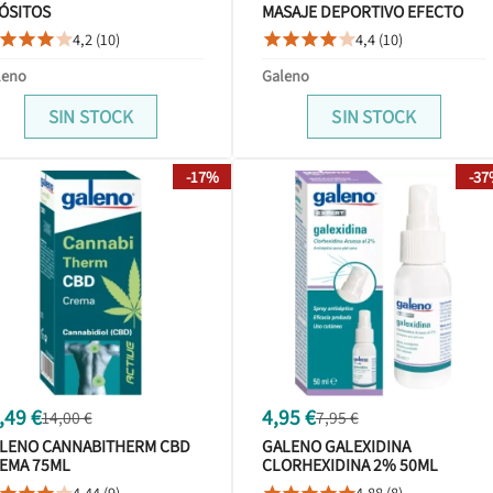
ÓSITOS
MASAJE DEPORTIVO EFECTO
CALOR 75 ML
4,2 (10)
4,4 (10)









leno
Galeno
SIN STOCK
SIN STOCK
-17%
-3
,49 €
4,95 €
14,00 €
7,95 €
LENO CANNABITHERM CBD
GALENO GALEXIDINA
EMA 75ML
CLORHEXIDINA 2% 50ML
4,44 (9)
4,88 (8)