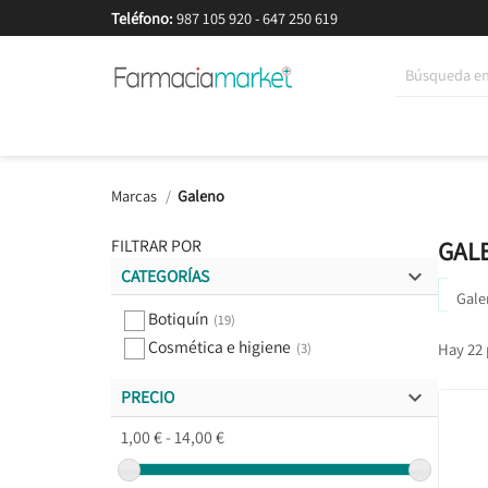
Teléfono:
987 105 920
-
647 250 619
Korean Beauty
Cosmética
Higiene
Dieté
Marcas
Galeno
FILTRAR POR
GAL

CATEGORÍAS
Gale

Botiquín
(19)
Cosmética e higiene
Hay 22 
(3)

PRECIO

1,00 € - 14,00 €