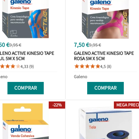
50 €
7,50 €
9,95 €
9,95 €
LENO ACTIVE KINESIO TAPE
GALENO ACTIVE KINESIO TAPE
UL 5M X 5CM
ROSA 5M X 5CM
4,33 (9)
4,5 (8)









leno
Galeno
COMPRAR
COMPRAR
-22%
MEGA PREC