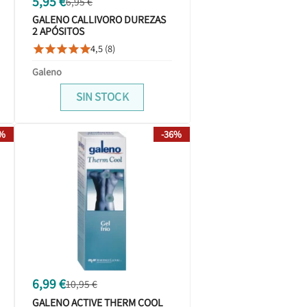
5,95 €
6,95 €
GALENO CALLIVORO DUREZAS
2 APÓSITOS
4,5 (8)





Galeno
SIN STOCK
7%
-36%
6,99 €
10,95 €
GALENO ACTIVE THERM COOL