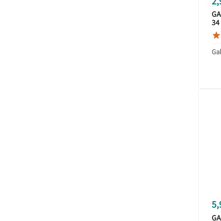
2,
GA
34

Ga
5,
GA