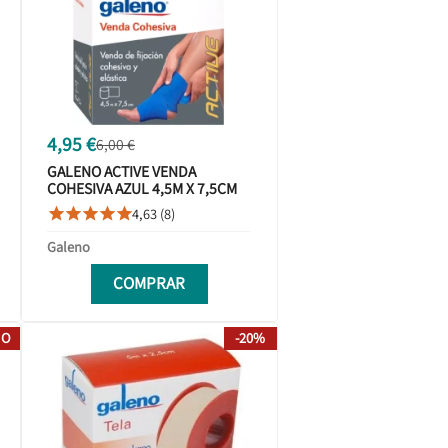
4,95 €
6,00 €
GALENO ACTIVE VENDA
COHESIVA AZUL 4,5M X 7,5CM
4,63 (8)





Galeno
COMPRAR
IO
-20%