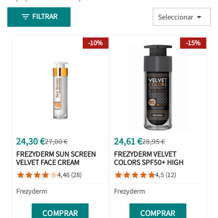
FILTRAR


Seleccionar
-10%
-15%
24,30 €
24,61 €
27,00 €
28,95 €
FREZYDERM SUN SCREEN
FREZYDERM VELVET
VELVET FACE CREAM
COLORS SPF50+ HIGH
SPF50+ 50ML
COVER 30ML
4,46 (28)
4,5 (12)










Frezyderm
Frezyderm
COMPRAR
COMPRAR