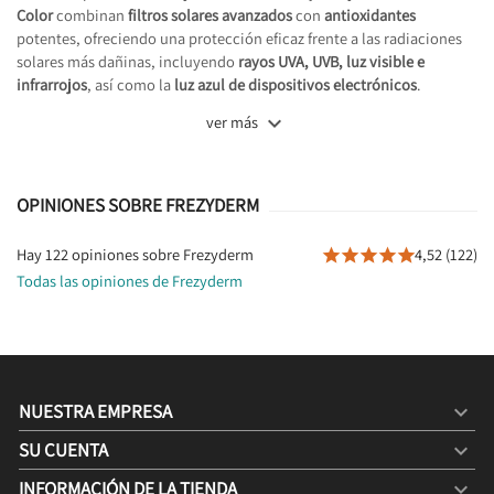
Color
combinan
filtros solares avanzados
con
antioxidantes
potentes, ofreciendo una protección eficaz frente a las radiaciones
solares más dañinas, incluyendo
rayos UVA, UVB, luz visible e
infrarrojos
, así como la
luz azul de dispositivos electrónicos
.

ver más
OPINIONES SOBRE FREZYDERM
Hay 122 opiniones sobre Frezyderm
4,52 (122)





Todas las opiniones de Frezyderm
NUESTRA EMPRESA

SU CUENTA

INFORMACIÓN DE LA TIENDA
keyboard_arrow_down