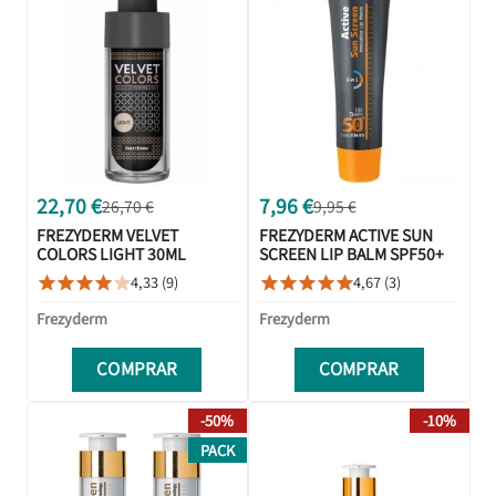
22,70 €
7,96 €
26,70 €
9,95 €
FREZYDERM VELVET
FREZYDERM ACTIVE SUN
COLORS LIGHT 30ML
SCREEN LIP BALM SPF50+
15ML
4,33 (9)
4,67 (3)










Frezyderm
Frezyderm
COMPRAR
COMPRAR
-50%
-10%
PACK