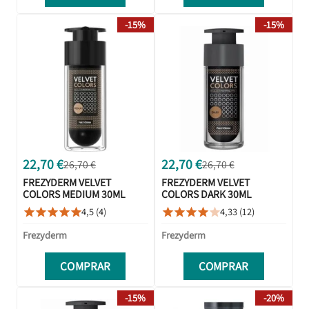
-15%
-15%
22,70 €
22,70 €
26,70 €
26,70 €
FREZYDERM VELVET
FREZYDERM VELVET
COLORS MEDIUM 30ML
COLORS DARK 30ML
4,5 (4)
4,33 (12)










Frezyderm
Frezyderm
COMPRAR
COMPRAR
-15%
-20%