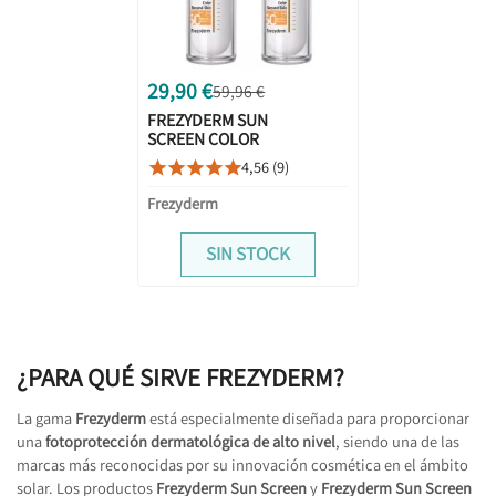
29,90 €
59,96 €
FREZYDERM SUN
SCREEN COLOR
VELVET FACE CREAM
4,56 (9)





SPF50+ 50ML +
50ML DUPLO
Frezyderm
PROMOCION
SIN STOCK
¿PARA QUÉ SIRVE FREZYDERM?
La gama
Frezyderm
está especialmente diseñada para proporcionar
una
fotoprotección dermatológica de alto nivel
, siendo una de las
marcas más reconocidas por su innovación cosmética en el ámbito
solar. Los productos
Frezyderm Sun Screen
y
Frezyderm Sun Screen