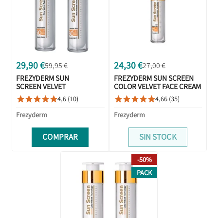
29,90 €
24,30 €
59,95 €
27,00 €
FREZYDERM SUN
FREZYDERM SUN SCREEN
SCREEN VELVET
COLOR VELVET FACE CREAM
FACE CREAM
SPF50+ 50ML
4,6 (10)
4,66 (35)










SPF50+ 50ML +
50ML DUPLO
Frezyderm
Frezyderm
PROMOCION
COMPRAR
SIN STOCK
-50%
PACK