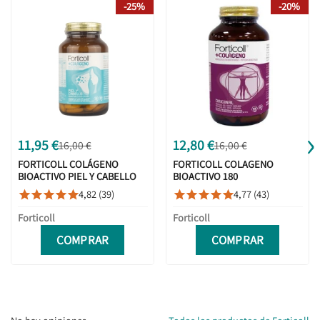
-25%
-20%
›
11,95 €
12,80 €
16,00 €
16,00 €
FORTICOLL COLÁGENO
FORTICOLL COLAGENO
BIOACTIVO PIEL Y CABELLO
BIOACTIVO 180
120 COMPRIMIDOS
COMPRIMIDOS
4,82 (39)
4,77 (43)










Forticoll
Forticoll
COMPRAR
COMPRAR