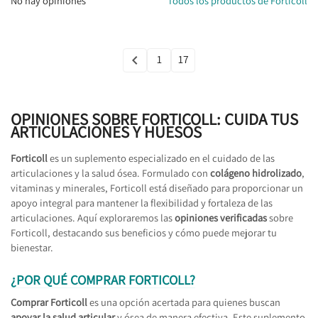
No hay opiniones
Todos los productos de Forticoll
1
17

Anterior
OPINIONES SOBRE FORTICOLL: CUIDA TUS
ARTICULACIONES Y HUESOS
Forticoll
es un suplemento especializado en el cuidado de las
articulaciones y la salud ósea. Formulado con
colágeno hidrolizado
,
vitaminas y minerales, Forticoll está diseñado para proporcionar un
apoyo integral para mantener la flexibilidad y fortaleza de las
articulaciones. Aquí exploraremos las
opiniones verificadas
sobre
Forticoll, destacando sus beneficios y cómo puede mejorar tu
bienestar.
¿POR QUÉ COMPRAR FORTICOLL?
Comprar Forticoll
es una opción acertada para quienes buscan
apoyar la salud articular
y ósea de manera efectiva. Este suplemento