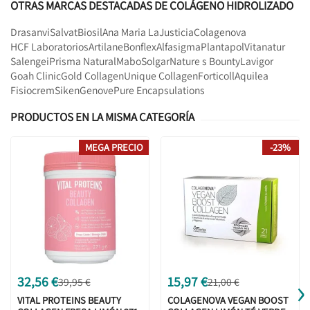
OTRAS MARCAS DESTACADAS DE COLÁGENO HIDROLIZADO
Drasanvi
Salvat
Biosil
Ana Maria LaJusticia
Colagenova
HCF Laboratorios
Artilane
Bonflex
Alfasigma
Plantapol
Vitanatur
Salengei
Prisma Natural
Mabo
Solgar
Nature s Bounty
Lavigor
Goah Clinic
Gold Collagen
Unique Collagen
Forticoll
Aquilea
Fisiocrem
Siken
Genove
Pure Encapsulations
PRODUCTOS EN LA MISMA CATEGORÍA
MEGA PRECIO
-23%
›
32,56 €
15,97 €
39,95 €
21,00 €
VITAL PROTEINS BEAUTY
COLAGENOVA VEGAN BOOST