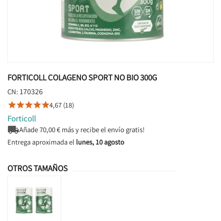
FORTICOLL COLAGENO SPORT NO BIO 300G
170326
CN:
4,67 (18)





Forticoll

Añade
70,00
€ más y recibe el envío gratis!
Entrega aproximada el
lunes, 10 agosto
OTROS TAMAÑOS