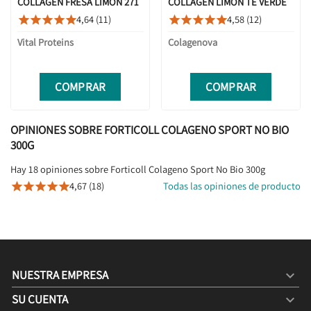
COLLAGEN FRESA LIMÓN 271
COLLAGEN LIMÓN TÉ VERDE
G
21 SOBRES
4,64 (11)
4,58 (12)










Vital Proteins
Colagenova
COMPRAR
COMPRAR
OPINIONES SOBRE FORTICOLL COLAGENO SPORT NO BIO
300G
Hay 18 opiniones sobre Forticoll Colageno Sport No Bio 300g
4,67 (18)
Todas las opiniones de producto





NUESTRA EMPRESA

SU CUENTA
