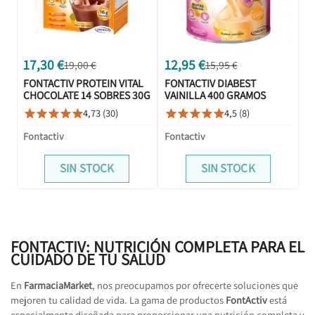
17,30 €
12,95 €
19,00 €
15,95 €
FONTACTIV PROTEIN VITAL
FONTACTIV DIABEST
CHOCOLATE 14 SOBRES 30G
VAINILLA 400 GRAMOS
4,73 (30)
4,5 (8)










Fontactiv
Fontactiv
SIN STOCK
SIN STOCK
FONTACTIV: NUTRICIÓN COMPLETA PARA EL
CUIDADO DE TU SALUD
En
FarmaciaMarket
, nos preocupamos por ofrecerte soluciones que
mejoren tu calidad de vida. La gama de productos
FontActiv
está
especialmente diseñada para proporcionar una nutrición completa y