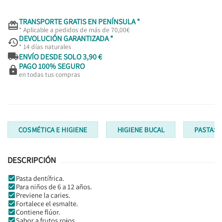
TRANSPORTE GRATIS EN PENÍNSULA *

* Aplicable a pedidos de más de 70,00€
DEVOLUCIÓN GARANTIZADA *

* 14 días naturales

ENVÍO DESDE SOLO 3,90 €
PAGO 100% SEGURO

en todas tus compras
COSMÉTICA E HIGIENE
HIGIENE BUCAL
PASTAS 
DESCRIPCIÓN
Pasta dentífrica.
Para niños de 6 a 12 años.
Previene la caries.
Fortalece el esmalte.
Contiene flúor.
Sabor a frutos rojos.