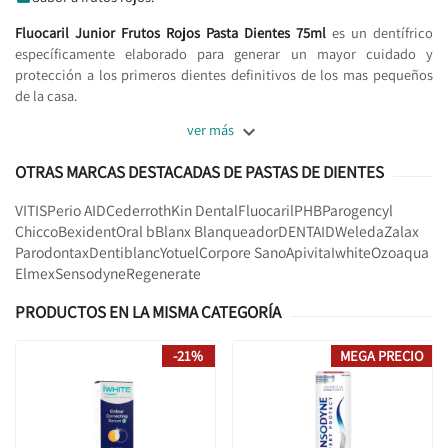
Fluocaril Junior Frutos Rojos Pasta Dientes 75ml
es un dentífrico
específicamente elaborado para generar un mayor cuidado y
protección a los primeros dientes definitivos de los mas pequeños
de la casa.

ver más
OTRAS MARCAS DESTACADAS DE PASTAS DE DIENTES
VITIS
Perio AID
Cederroth
Kin Dental
Fluocaril
PHB
Parogencyl
Chicco
Bexident
Oral b
Blanx Blanqueador
DENTAID
Weleda
Zalax
Parodontax
Dentiblanc
Yotuel
Corpore Sano
Apivita
Iwhite
Ozoaqua
Elmex
Sensodyne
Regenerate
PRODUCTOS EN LA MISMA CATEGORÍA
-21%
MEGA PRECIO