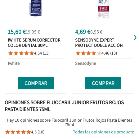
›
15,60 €
4,69 €
19,95 €
6,95 €
IWHITE SERUM CORRECTOR
SENSODYNE EXPERT
COLOR DENTAL 30ML
PROTECT DOBLE ACCIÓN
75ML
4,54 (13)
4,46 (13)










Iwhite
Sensodyne
COMPRAR
COMPRAR
OPINIONES SOBRE FLUOCARIL JUNIOR FRUTOS ROJOS
PASTA DIENTES 75ML
Hay 10 opiniones sobre Fluocaril Junior Frutos Rojos Pasta Dientes
75ml
4,5 (10)
Todas las opiniones de producto




