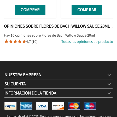
COMPRAR
COMPRAR
OPINIONES SOBRE FLORES DE BACH WILLOW SAUCE 20ML
Hay 10 opiniones sobre Flores de Bach Willow Sauce 20ml
4,7 (10)
Todas las opiniones de producto





NUESTRA EMPRESA

SU CUENTA

INFORMACIÓN DE LA TIENDA
keyboard_arrow_down
FLORES DE BACH WILLOW SAUCE 20ML
13,60 €
15,00 €
FarmaciaMarket © 2026. Donde comprar siempre con los mejores precios en