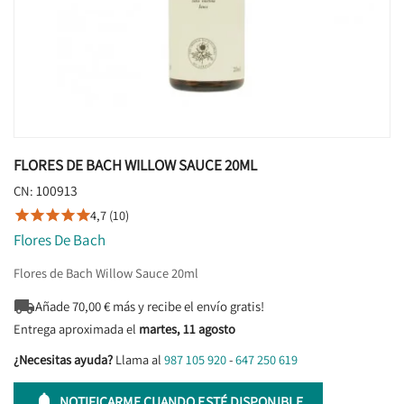
FLORES DE BACH WILLOW SAUCE 20ML
100913
CN:
4,7 (10)





Flores De Bach
Flores de Bach Willow Sauce 20ml

Añade
70,00
€ más y recibe el envío gratis!
Entrega aproximada el
martes, 11 agosto
¿Necesitas ayuda?
Llama al
987 105 920
-
647 250 619

NOTIFICARME CUANDO ESTÉ DISPONIBLE