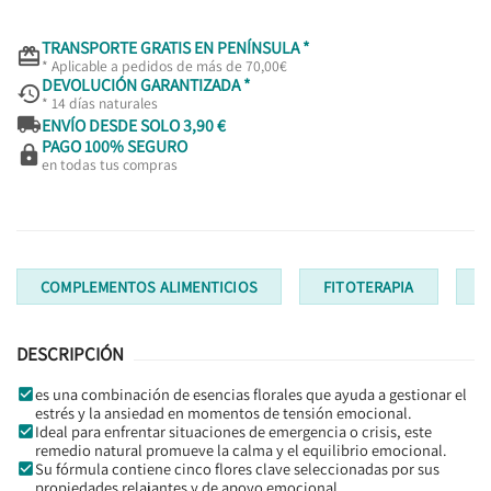
TRANSPORTE GRATIS EN PENÍNSULA *

* Aplicable a pedidos de más de 70,00€
DEVOLUCIÓN GARANTIZADA *

* 14 días naturales

ENVÍO DESDE SOLO 3,90 €
PAGO 100% SEGURO

en todas tus compras
COMPLEMENTOS ALIMENTICIOS
FITOTERAPIA
T
DESCRIPCIÓN
es una combinación de esencias florales que ayuda a gestionar el
estrés y la ansiedad en momentos de tensión emocional.
Ideal para enfrentar situaciones de emergencia o crisis, este
remedio natural promueve la calma y el equilibrio emocional.
Su fórmula contiene cinco flores clave seleccionadas por sus
propiedades relajantes y de apoyo emocional.