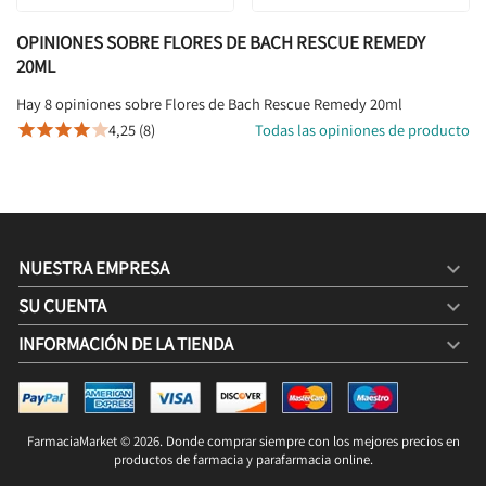
OPINIONES SOBRE FLORES DE BACH RESCUE REMEDY
20ML
Hay 8 opiniones sobre Flores de Bach Rescue Remedy 20ml
4,25 (8)
Todas las opiniones de producto





NUESTRA EMPRESA

SU CUENTA

INFORMACIÓN DE LA TIENDA
keyboard_arrow_down
FLORES DE BACH RESCUE REMEDY 20ML
19,95 €
25,00 €
FarmaciaMarket © 2026. Donde comprar siempre con los mejores precios en
COMPRAR

productos de farmacia y parafarmacia online.
19,95 € / 100g