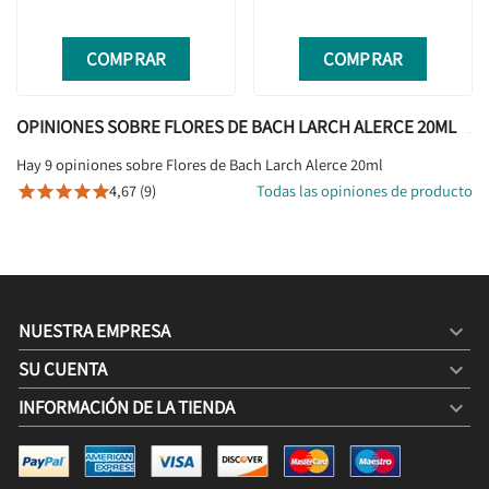
COMPRAR
COMPRAR
OPINIONES SOBRE FLORES DE BACH LARCH ALERCE 20ML
Hay 9 opiniones sobre Flores de Bach Larch Alerce 20ml
4,67 (9)
Todas las opiniones de producto





NUESTRA EMPRESA

SU CUENTA

INFORMACIÓN DE LA TIENDA
keyboard_arrow_down
FLORES DE BACH LARCH ALERCE 20ML