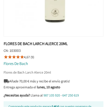
FLORES DE BACH LARCH ALERCE 20ML
103003
CN:
4,67 (9)





Flores De Bach
Flores de Bach Larch Alerce 20ml

Añade
70,00
€ más y recibe el envío gratis!
Entrega aproximada el
lunes, 10 agosto
¿Necesitas ayuda?
Llama al
987 105 920
-
647 250 619
Comprando este producto ganara
0,46 €
con nuestro programa de