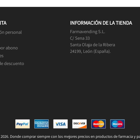
NTA
INFORMACIÓN DE LA TIENDA
Farmavending S.L.
ón personal
C/ Sena 33
Santa Olaja de la Ribera
por abono
24199, León (España).
es
de descuento
2026. Donde comprar siempre con los mejores precios en productos de farmacia y pa