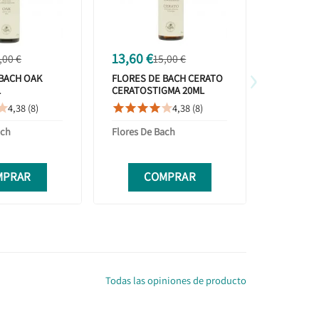
13,60 €
13,60 €
,00 €
15,00 €
›
BACH OAK
FLORES DE BACH CERATO
FLORES D
L
CERATOSTIGMA 20ML
REMEDY 
4,38 (8)
4,38 (8)









ach
Flores De Bach
Flores De
MPRAR
COMPRAR
C
Todas las opiniones de producto