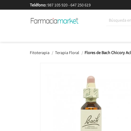
Teléfono:
987 105 920
-
647 250 619
Korean Beauty
Cosmética
Higiene
Dieté
Fitoterapia
Terapia Floral
Flores de Bach Chicory Ac