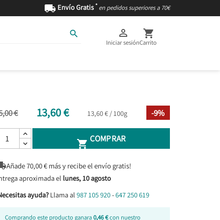
*

Envío Gratis
en pedidos superiores a 70€



Iniciar sesión
Carrito
AS
INGREDIENTES
13,60 €
5,00 €
-9%
13,60 € / 100g
COMPRAR


Añade
70,00
€ más y recibe el envío gratis!
ntrega aproximada el
lunes, 10 agosto
Necesitas ayuda?
Llama al
987 105 920
-
647 250 619
Comprando este producto ganara
0,46 €
con nuestro