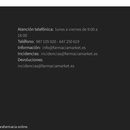
Atención telefónica:
lunes a viernes de 9:00 a
16:00
Teléfono:
987 105 920
-
647 250 619
Información:
info@farmaciamarket.es
Incidencias:
incidencias@farmaciamarket.es
Devoluciones:
incidencias@farmaciamarket.es
rafarmacia online.