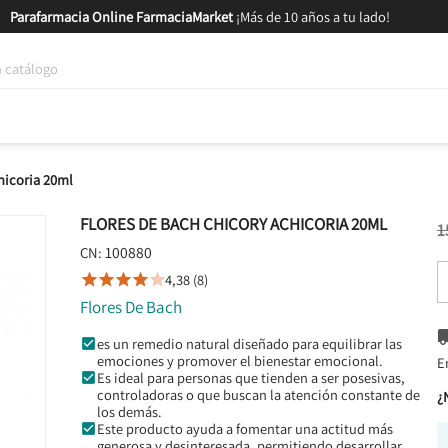
Parafarmacia Online FarmaciaMarket
¡Más de 10 años a tu lado!
tica y Nutrición
Bebés y Mamás
Salud
MARCAS
GAM
hicoria 20ml
FLORES DE BACH CHICORY ACHICORIA 20ML
1
100880
CN:
4,38 (8)





Flores De Bach
es un remedio natural diseñado para equilibrar las
emociones y promover el bienestar emocional.
E
Es ideal para personas que tienden a ser posesivas,
controladoras o que buscan la atención constante de
¿
los demás.
Este producto ayuda a fomentar una actitud más
generosa y desinteresada, permitiendo desarrollar