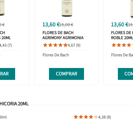
13,60 €
13,60 €
0 €
15,00 €
15
ACH
FLORES DE BACH
FLORES DE 
 20ML
AGRIMONY AGRIMONIA
ROBLE 20M
20ML
4,43 (7)
4,67 (9)









h
Flores De Bach
Flores De B
RAR
COMPRAR
CO
HICORIA 20ML
20ml
4,38 (8)




