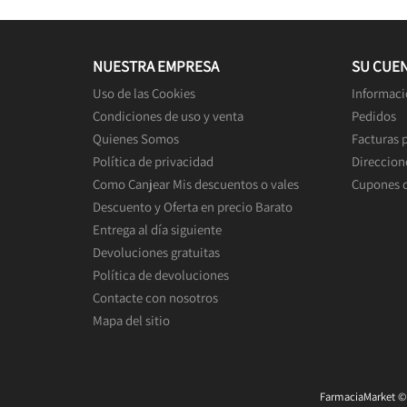
NUESTRA EMPRESA
SU CUE
Uso de las Cookies
Informaci
Condiciones de uso y venta
Pedidos
Quienes Somos
Facturas 
Política de privacidad
Direccion
Como Canjear Mis descuentos o vales
Cupones 
Descuento y Oferta en precio Barato
Entrega al día siguiente
Devoluciones gratuitas
Política de devoluciones
Contacte con nosotros
Mapa del sitio
FarmaciaMarket © 