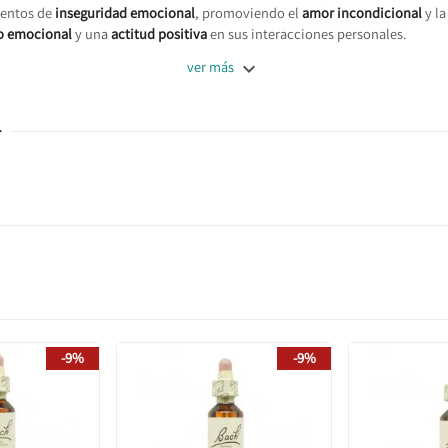
mientos de
inseguridad emocional
, promoviendo el
amor incondicional
y la
io emocional
y una
actitud positiva
en sus interacciones personales.

ver más
L
-9%
-9%