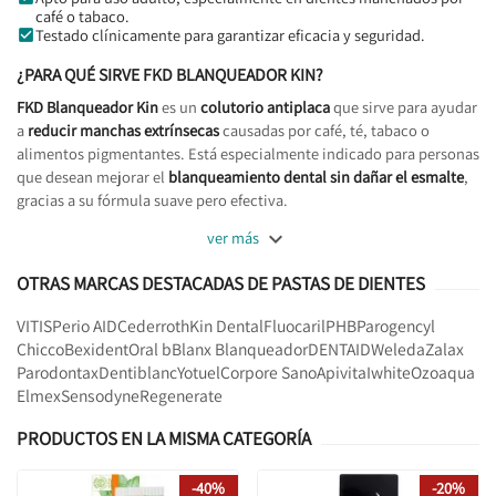
café o tabaco.
Testado clínicamente para garantizar eficacia y seguridad.
¿PARA QUÉ SIRVE FKD BLANQUEADOR KIN?
FKD Blanqueador Kin
es un
colutorio antiplaca
que sirve para ayudar
a
reducir manchas extrínsecas
causadas por café, té, tabaco o
alimentos pigmentantes. Está especialmente indicado para personas
que desean mejorar el
blanqueamiento dental sin dañar el esmalte
,
gracias a su fórmula suave pero efectiva.

ver más
OTRAS MARCAS DESTACADAS DE PASTAS DE DIENTES
VITIS
Perio AID
Cederroth
Kin Dental
Fluocaril
PHB
Parogencyl
Chicco
Bexident
Oral b
Blanx Blanqueador
DENTAID
Weleda
Zalax
Parodontax
Dentiblanc
Yotuel
Corpore Sano
Apivita
Iwhite
Ozoaqua
Elmex
Sensodyne
Regenerate
PRODUCTOS EN LA MISMA CATEGORÍA
-40%
-20%