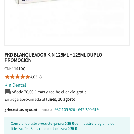
FKD BLANQUEADOR KIN 125ML + 125ML DUPLO
PROMOCIÓN
114100
CN:
4,63 (8)





Kin Dental

Añade
70,00
€ más y recibe el envío gratis!
Entrega aproximada el
lunes, 10 agosto
¿Necesitas ayuda?
Llama al
987 105 920
-
647 250 619
Comprando este producto ganara
0,25 €
con nuestro programa de
fidelización. Su carrito contabilizará
0,25 €
.