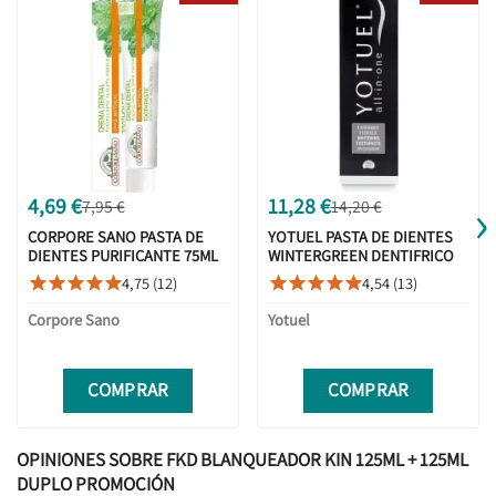
›
4,69 €
11,28 €
7,95 €
14,20 €
CORPORE SANO PASTA DE
YOTUEL PASTA DE DIENTES
DIENTES PURIFICANTE 75ML
WINTERGREEN DENTIFRICO
BLANQUEADOR 75ML
4,75 (12)
4,54 (13)










Corpore Sano
Yotuel
COMPRAR
COMPRAR
OPINIONES SOBRE FKD BLANQUEADOR KIN 125ML + 125ML
DUPLO PROMOCIÓN