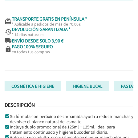
TRANSPORTE GRATIS EN PENÍNSULA *

* Aplicable a pedidos de más de 70,00€
DEVOLUCIÓN GARANTIZADA *

* 14 días naturales

ENVÍO DESDE SOLO 3,90 €
PAGO 100% SEGURO

en todas tus compras
COSMÉTICA E HIGIENE
HIGIENE BUCAL
PASTAS 
DESCRIPCIÓN
Su fórmula con peróxido de carbamida ayuda a reducir manchas y
devolver el blanco natural del esmalte.
Incluye duplo promocional de 125ml + 125ml, ideal para
tratamiento continuado y higiene bucodental diaria.
Apto para uso adulto, especialmente en dientes manchados por