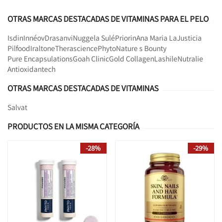
OTRAS MARCAS DESTACADAS DE VITAMINAS PARA EL PELO
Isdin
Innéov
Drasanvi
Nuggela Sulé
Priorin
Ana Maria LaJusticia
Pilfood
Iraltone
Therascience
Phyto
Nature s Bounty
Pure Encapsulations
Goah Clinic
Gold Collagen
Lashile
Nutralie
Antioxidantech
OTRAS MARCAS DESTACADAS DE VITAMINAS
Salvat
PRODUCTOS EN LA MISMA CATEGORÍA
-28%
-29%