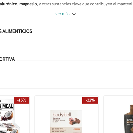
ialurónico
,
magnesio
, y otras sustancias clave que contribuyen al manten

ver más
 ALIMENTICIOS
ORTIVA
-15%
-22%