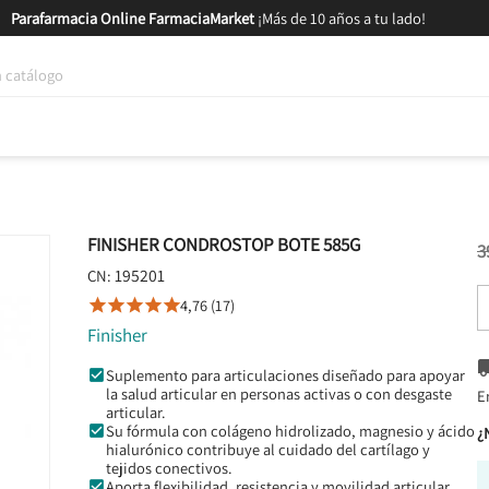
Parafarmacia Online FarmaciaMarket
¡Más de 10 años a tu lado!
tica y Nutrición
Bebés y Mamás
Salud
MARCAS
GAM
FINISHER CONDROSTOP BOTE 585G
3
195201
CN:
4,76 (17)





Finisher
Suplemento para articulaciones diseñado para apoyar
la salud articular en personas activas o con desgaste
E
articular.
Su fórmula con colágeno hidrolizado, magnesio y ácido
¿
hialurónico contribuye al cuidado del cartílago y
tejidos conectivos.
Aporta flexibilidad, resistencia y movilidad articular,