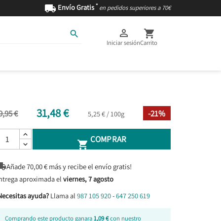
*

Envío Gratis
en pedidos superiores a 70€



Iniciar sesión
Carrito
AS
INGREDIENTES
31,48 €
9,95 €
-21%
5,25 € / 100g
COMPRAR


Añade
70,00
€ más y recibe el envío gratis!
ntrega aproximada el
viernes, 7 agosto
Necesitas ayuda?
Llama al
987 105 920
-
647 250 619
Comprando este producto ganara
1,09 €
con nuestro