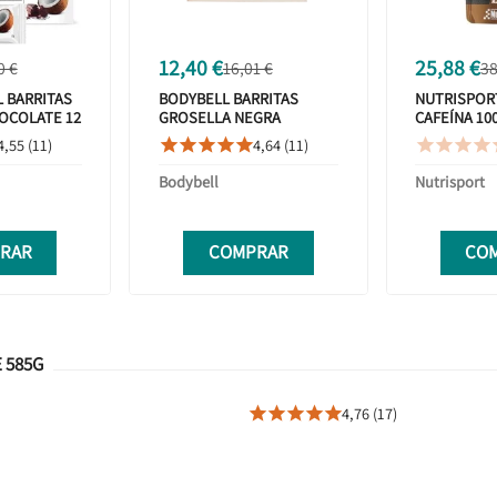
12,40 €
25,88 €
0 €
16,01 €
38
 BARRITAS
BODYBELL BARRITAS
NUTRISPOR
OCOLATE 12
GROSELLA NEGRA
CAFEÍNA 10
D
CRUJIENTE 5 UDS SIN
COLA 24 UN
4,55 (11)
4,64 (11)









GLUTEN
Bodybell
Nutrisport
RAR
COMPRAR
CO
 585G
4,76 (17)




