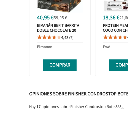
40,95 €
18,36 €
59,95 €
21,6
BIMANÁN BEFIT BARRITA
PROTEIN MEAL
DOBLE CHOCOLATE 20
COCO CON CH
UNIDADES EXPOSITOR
UNIDADES PW
4,43 (7)










NUTRITION
Bimanan
Pwd
COMPRAR
COMP
OPINIONES SOBRE FINISHER CONDROSTOP BOTE
Hay 17 opiniones sobre Finisher Condrostop Bote 585g