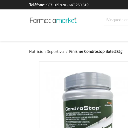
Teléfono:
987 105 920
-
647 250 619
Korean Beauty
Cosmética
Higiene
Dieté
Nutricion Deportiva
Finisher Condrostop Bote 585g