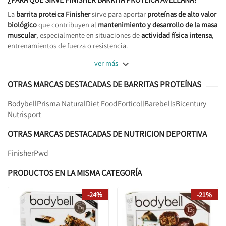
La
barrita proteica Finisher
sirve para aportar
proteínas de alto valor
biológico
que contribuyen al
mantenimiento y desarrollo de la masa
muscular
, especialmente en situaciones de
actividad física intensa
,
entrenamientos de fuerza o resistencia.

ver más
OTRAS MARCAS DESTACADAS DE BARRITAS PROTEÍNAS
Bodybell
Prisma Natural
Diet Food
Forticoll
Barebells
Bicentury
Nutrisport
OTRAS MARCAS DESTACADAS DE NUTRICION DEPORTIVA
Finisher
Pwd
PRODUCTOS EN LA MISMA CATEGORÍA
-24%
-21%