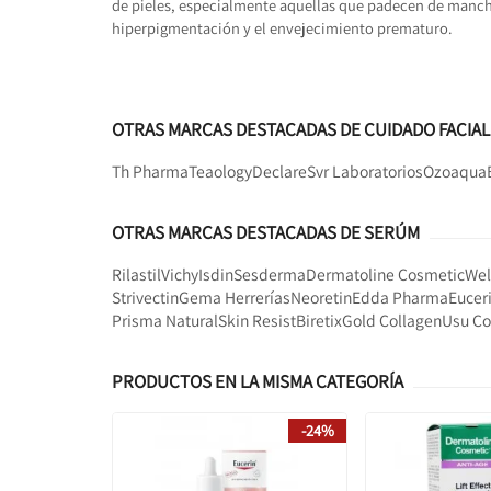
de pieles, especialmente aquellas que padecen de manch
hiperpigmentación y el envejecimiento prematuro.
OTRAS MARCAS DESTACADAS DE CUIDADO FACIAL
Th Pharma
Teaology
Declare
Svr Laboratorios
Ozoaqua
OTRAS MARCAS DESTACADAS DE SERÚM
Rilastil
Vichy
Isdin
Sesderma
Dermatoline Cosmetic
We
Strivectin
Gema Herrerías
Neoretin
Edda Pharma
Eucer
Prisma Natural
Skin Resist
Biretix
Gold Collagen
Usu Co
PRODUCTOS EN LA MISMA CATEGORÍA
-24%