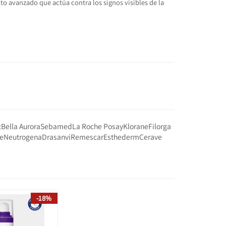
o avanzado que actúa contra los signos visibles de la
c
Bella Aurora
Sebamed
La Roche Posay
Klorane
Filorga
e
Neutrogena
Drasanvi
Remescar
Esthederm
Cerave
-18%