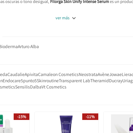
as oscuras o tono desigual,
Filorga Skin Unify Intense Serum
es un product

ver más
Bioderma
Arturo Alba
leda
Caudalie
Apivita
Camaleon Cosmetics
Neostrata
Avène
Jowae
Liera
in
Endocare
5punto5
Skinroutine
Transparent Lab
Theramid
Ducray
Uriag
smetics
Sensilis
Dalba
Vt Cosmetics
-15%
-11%