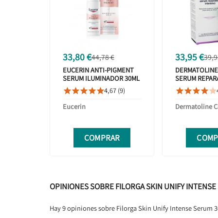
33,80 €
33,95 €
44,78 €
39,9
EUCERIN ANTI-PIGMENT
DERMATOLINE
SERUM ILUMINADOR 30ML
SERUM REPAR
INTENSIVO 30
4,67 (9)










Eucerin
Dermatoline 
COMPRAR
COMP
OPINIONES SOBRE FILORGA SKIN UNIFY INTENSE
Hay 9 opiniones sobre Filorga Skin Unify Intense Serum 