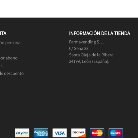
NTA
INFORMACIÓN DE LA TIENDA
Farmavending S.L.
ón personal
C/ Sena 33
Santa Olaja de la Ribera
por abono
24199, León (España).
es
de descuento