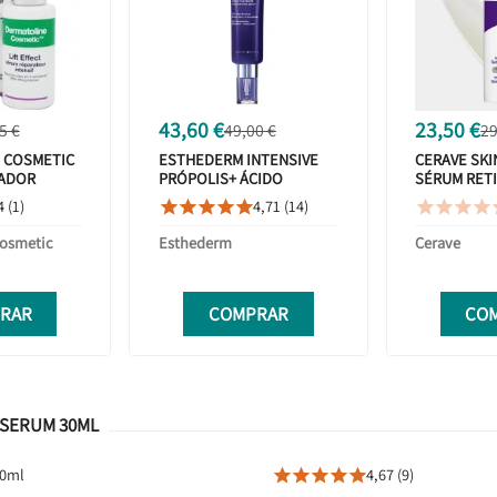
43,60 €
23,50 €
5 €
49,00 €
29
 COSMETIC
ESTHEDERM INTENSIVE
CERAVE SK
ADOR
PRÓPOLIS+ ÁCIDO
SÉRUM RETI
 ML
SALICÍLICO SÉRUM 30 ML
MARCAS 30
4 (1)
4,71 (14)









Cosmetic
Esthederm
Cerave
RAR
COMPRAR
CO
 SERUM 30ML
30ml
4,67 (9)




