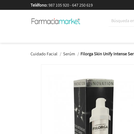
Teléfono:
987 105 920
-
647 250 619
Korean Beauty
Cosmética
Higiene
Dieté
Cuidado Facial
Serúm
Filorga Skin Unify Intense S