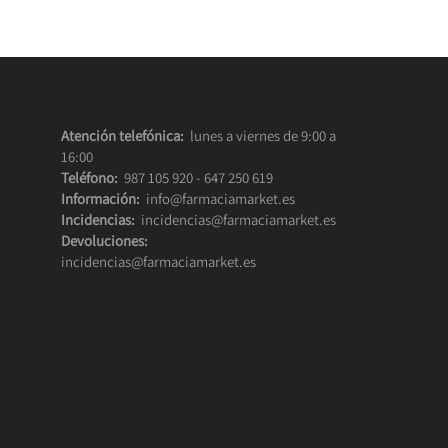
Atención telefónica:
lunes a viernes de 9:00 a
16:00
Teléfono:
987 105 920
-
647 250 619
Información:
info@farmaciamarket.es
Incidencias:
incidencias@farmaciamarket.es
Devoluciones:
incidencias@farmaciamarket.es