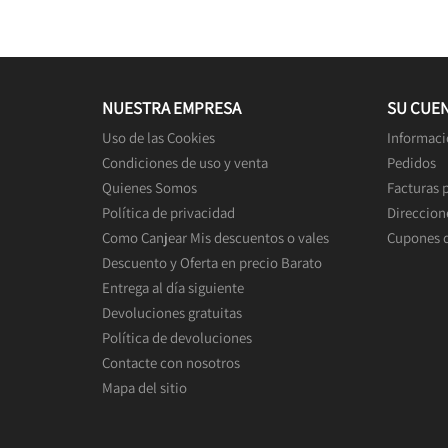
NUESTRA EMPRESA
SU CUE
Uso de las Cookies
Informaci
Condiciones de uso y venta
Pedidos
Quienes Somos
Facturas 
Política de privacidad
Direccion
Como Canjear Mis descuentos o vales
Cupones 
Descuento y Oferta en precio Barato
Entrega al día siguiente
Devoluciones gratuitas
Política de devoluciones
Contacte con nosotros
Mapa del sitio