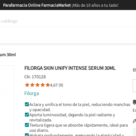
Parafarmacia Online FarmaciaMarket
¡Más de 10 años a tu lado!
tica y Nutrición
Bebés y Mamás
Salud
MARCAS
GAM
erum 30ml
FILORGA SKIN UNIFY INTENSE SERUM 30ML
6
170128
CN:
4,67 (9)





Filorga
Aclara y unifica el tono de la piel, reduciendo manchas
y opacidad.
E
Aporta luminosidad, dejando la piel radiante y
revitalizada.
¿
Textura ligera que se absorbe rápidamente, ideal para
uso diario.
Hidrata profundamente, mejorando la elasticidad y