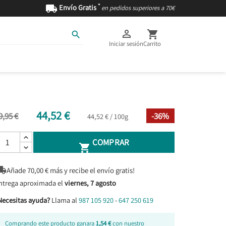
*

Envío Gratis
en pedidos superiores a 70€



Iniciar sesión
Carrito
AS
INGREDIENTES
44,52 €
9,95 €
-36%
44,52 € / 100g
COMPRAR


Añade
70,00
€ más y recibe el envío gratis!
ntrega aproximada el
viernes, 7 agosto
Necesitas ayuda?
Llama al
987 105 920
-
647 250 619
Comprando este producto ganara
1,54 €
con nuestro