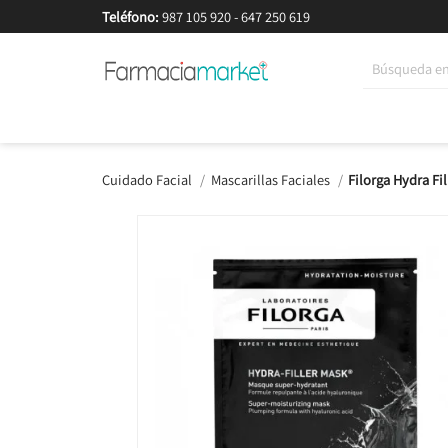
Teléfono:
987 105 920
-
647 250 619
Korean Beauty
Cosmética
Higiene
Dieté
Cuidado Facial
Mascarillas Faciales
Filorga Hydra Fi