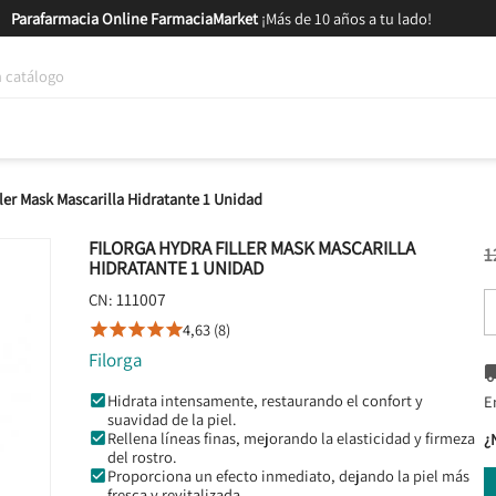
Parafarmacia Online FarmaciaMarket
¡Más de 10 años a tu lado!
tica y Nutrición
Bebés y Mamás
Salud
MARCAS
GAM
ller Mask Mascarilla Hidratante 1 Unidad
FILORGA HYDRA FILLER MASK MASCARILLA
1
HIDRATANTE 1 UNIDAD
111007
CN:
4,63 (8)





Filorga
Hidrata intensamente, restaurando el confort y
E
suavidad de la piel.
Rellena líneas finas, mejorando la elasticidad y firmeza
¿
del rostro.
Proporciona un efecto inmediato, dejando la piel más
fresca y revitalizada.