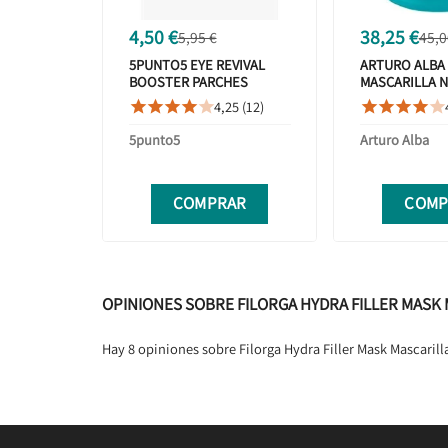
4,50 €
38,25 €
5,95 €
45,0
5PUNTO5 EYE REVIVAL
ARTURO ALBA
BOOSTER PARCHES
MASCARILLA 
DESFATIGANTES 1 PAR
CORRECTORA 
4,25 (12)










5punto5
Arturo Alba
COMPRAR
COMP
OPINIONES SOBRE FILORGA HYDRA FILLER MASK 
Hay 8 opiniones sobre Filorga Hydra Filler Mask Mascaril