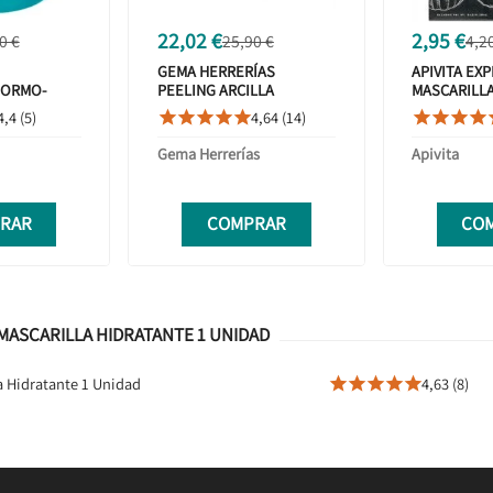
22,02 €
2,95 €
0 €
25,90 €
4,2
GEMA HERRERÍAS
APIVITA EX
NORMO-
PEELING ARCILLA
MASCARILLA
50ML
MEDITERRÁNEA 40G
DETOX CAL
4,4 (5)
4,64 (14)









Gema Herrerías
Apivita
RAR
COMPRAR
CO
MASCARILLA HIDRATANTE 1 UNIDAD
la Hidratante 1 Unidad
4,63 (8)




