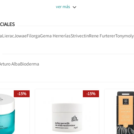

ver más
CIALES
ta
Lierac
Jowae
Filorga
Gema Herrerías
Strivectin
Rene Furterer
Tonymoly
Arturo Alba
Bioderma
-15%
-15%