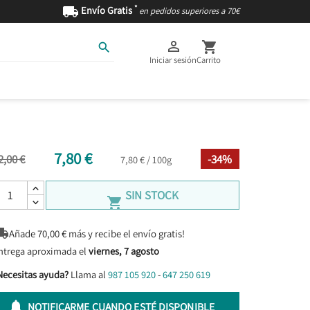
*

Envío Gratis
en pedidos superiores a 70€



Iniciar sesión
Carrito
AS
INGREDIENTES
7,80 €
2,00 €
-34%
7,80 € / 100g
SIN STOCK


Añade
70,00
€ más y recibe el envío gratis!
ntrega aproximada el
viernes, 7 agosto
Necesitas ayuda?
Llama al
987 105 920
-
647 250 619

NOTIFICARME CUANDO ESTÉ DISPONIBLE