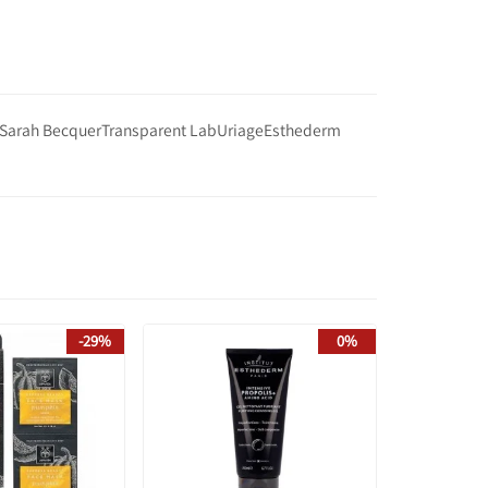
Sarah Becquer
Transparent Lab
Uriage
Esthederm
-29%
0%