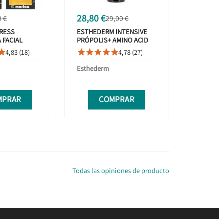
28,80 €
0 €
29,00 €
PRESS
ESTHEDERM INTENSIVE
 FACIAL
PRÓPOLIS+ AMINO ACID
ABAZA 2X8ML
GEL LIMPIADOR 200 ML
4,83 (18)
4,78 (27)






Esthederm
MPRAR
COMPRAR
Todas las opiniones de producto