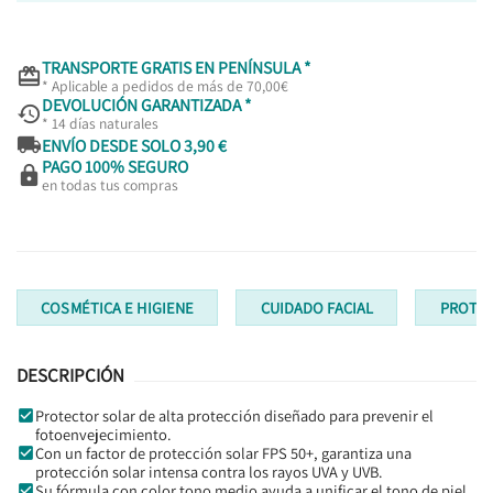
TRANSPORTE GRATIS EN PENÍNSULA *

* Aplicable a pedidos de más de 70,00€
DEVOLUCIÓN GARANTIZADA *

* 14 días naturales

ENVÍO DESDE SOLO 3,90 €
PAGO 100% SEGURO

en todas tus compras
COSMÉTICA E HIGIENE
CUIDADO FACIAL
PROTEC
DESCRIPCIÓN
Protector solar de alta protección diseñado para prevenir el
fotoenvejecimiento.
Con un factor de protección solar FPS 50+, garantiza una
protección solar intensa contra los rayos UVA y UVB.
Su fórmula con color tono medio ayuda a unificar el tono de piel,