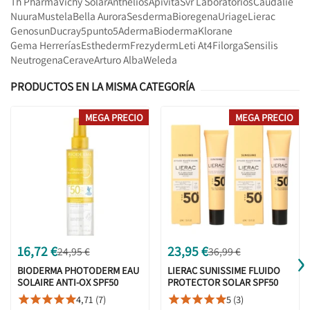
Th Pharma
Vichy Solar
Anthelios
Apivita
Svr Laboratorios
Caudalie
Nuura
Mustela
Bella Aurora
Sesderma
Bioregena
Uriage
Lierac
Genosun
Ducray
5punto5
Aderma
Bioderma
Klorane
Gema Herrerías
Esthederm
Frezyderm
Leti At4
Filorga
Sensilis
Neutrogena
Cerave
Arturo Alba
Weleda
PRODUCTOS EN LA MISMA CATEGORÍA
MEGA PRECIO
MEGA PRECIO
›
16,72 €
23,95 €
24,95 €
36,99 €
BIODERMA PHOTODERM EAU
LIERAC SUNISSIME FLUIDO
SOLAIRE ANTI-OX SPF50
PROTECTOR SOLAR SPF50
200ML
40ML + 40ML DUPLO
4,71 (7)
5 (3)










PROMOCIÓN