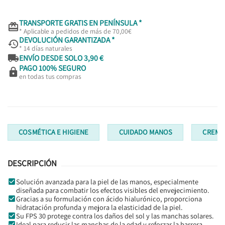
TRANSPORTE GRATIS EN PENÍNSULA *

* Aplicable a pedidos de más de 70,00€
DEVOLUCIÓN GARANTIZADA *

* 14 días naturales

ENVÍO DESDE SOLO 3,90 €
PAGO 100% SEGURO

en todas tus compras
COSMÉTICA E HIGIENE
CUIDADO MANOS
CREMA
DESCRIPCIÓN
Solución avanzada para la piel de las manos, especialmente
diseñada para combatir los efectos visibles del envejecimiento.
Gracias a su formulación con ácido hialurónico, proporciona
hidratación profunda y mejora la elasticidad de la piel.
Su FPS 30 protege contra los daños del sol y las manchas solares.
Ideal para reducir las manchas de la edad y reforzar la barrera