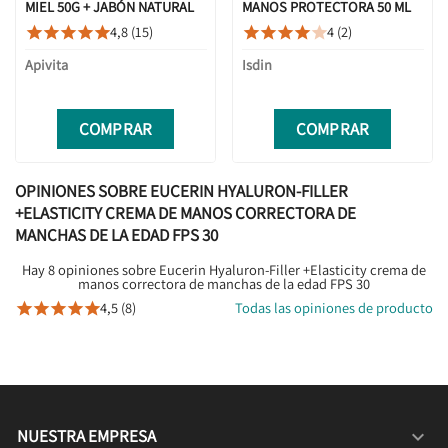
MIEL 50G + JABÓN NATURAL
MANOS PROTECTORA 50 ML
SÓLIDO 125G
4,8 (15)
4 (2)










Apivita
Isdin
COMPRAR
COMPRAR
OPINIONES SOBRE EUCERIN HYALURON-FILLER
+ELASTICITY CREMA DE MANOS CORRECTORA DE
MANCHAS DE LA EDAD FPS 30
Hay 8 opiniones sobre Eucerin Hyaluron-Filler +Elasticity crema de
manos correctora de manchas de la edad FPS 30
4,5 (8)
Todas las opiniones de producto





NUESTRA EMPRESA
