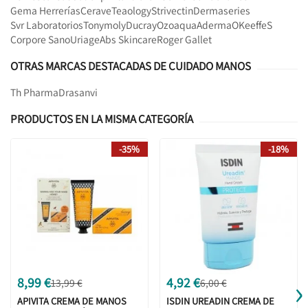
Gema Herrerías
Cerave
Teaology
Strivectin
Dermaseries
Svr Laboratorios
Tonymoly
Ducray
Ozoaqua
Aderma
OKeeffeS
Corpore Sano
Uriage
Abs Skincare
Roger Gallet
OTRAS MARCAS DESTACADAS DE CUIDADO MANOS
Th Pharma
Drasanvi
PRODUCTOS EN LA MISMA CATEGORÍA
-35%
-18%
›
8,99 €
4,92 €
13,99 €
6,00 €
APIVITA CREMA DE MANOS
ISDIN UREADIN CREMA DE