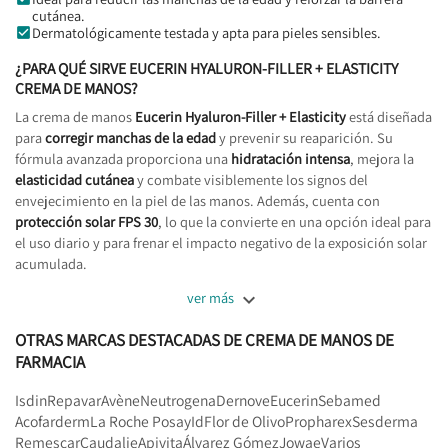
cutánea.
Dermatológicamente testada y apta para pieles sensibles.
¿PARA QUÉ SIRVE
EUCERIN HYALURON-FILLER + ELASTICITY
CREMA DE MANOS?
La crema de manos
Eucerin Hyaluron-Filler + Elasticity
está diseñada
para
corregir manchas de la edad
y prevenir su reaparición. Su
fórmula avanzada proporciona una
hidratación intensa
, mejora la
elasticidad cutánea
y combate visiblemente los signos del
envejecimiento en la piel de las manos. Además, cuenta con
protección solar FPS 30
, lo que la convierte en una opción ideal para
el uso diario y para frenar el impacto negativo de la exposición solar
acumulada.

ver más
OTRAS MARCAS DESTACADAS DE CREMA DE MANOS DE
FARMACIA
Isdin
Repavar
Avène
Neutrogena
Dernove
Eucerin
Sebamed
Acofarderm
La Roche Posay
Id
Flor de Olivo
Propharex
Sesderma
Remescar
Caudalie
Apivita
Álvarez Gómez
Jowae
Varios