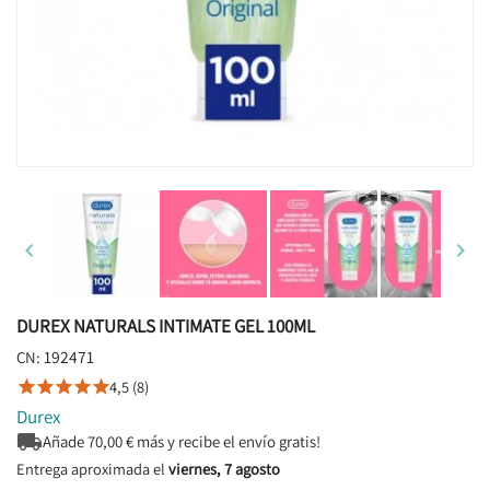


DUREX NATURALS INTIMATE GEL 100ML
192471
CN:
4,5 (8)





Durex

Añade
70,00
€ más y recibe el envío gratis!
Entrega aproximada el
viernes, 7 agosto