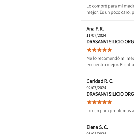
Lo compré para mi madre
mejor. Es un poco caro, 
Ana F. R.
11/07/2024
DRASANVI SILICIO OR





Me lo recomendó mi médi
encuentro mejor. El sabo
Caridad R. C.
02/07/2024
DRASANVI SILICIO OR





Lo uso para problemas art
Elena S. C.
05/04/2024