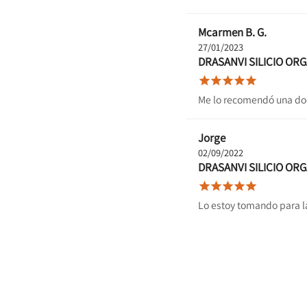
Mcarmen B. G.
27/01/2023
DRASANVI SILICIO OR





Me lo recomendó una doct
Jorge
02/09/2022
DRASANVI SILICIO OR





Lo estoy tomando para la