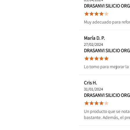
DRASANVI SILICIO OR





Muy adecuado para reforza
María D. P.
27/02/2024
DRASANVI SILICIO OR





Lo tomo para mejorar la 
Cris H.
31/01/2024
DRASANVI SILICIO OR





Un producto que se nota
bastante. Además, el pre