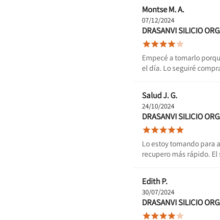
Montse M. A.
07/12/2024
DRASANVI SILICIO OR





Empecé a tomarlo porque
el día. Lo seguiré comp
Salud J. G.
24/10/2024
DRASANVI SILICIO OR





Lo estoy tomando para a
recupero más rápido. El 
Edith P.
30/07/2024
DRASANVI SILICIO OR




