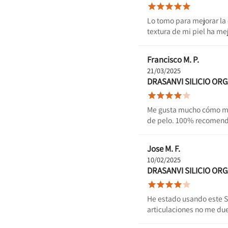





Lo tomo para mejorar la 
textura de mi piel ha m
Francisco M. P.
21/03/2025
DRASANVI SILICIO OR





Me gusta mucho cómo me 
de pelo. 100% recomenda
Jose M. F.
10/02/2025
DRASANVI SILICIO OR





He estado usando este Si
articulaciones no me due