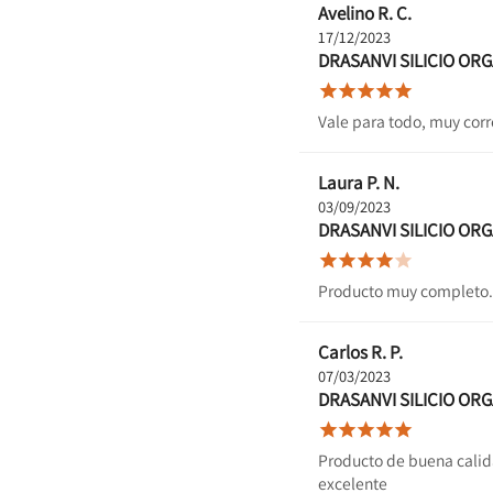
Avelino R. C.
17/12/2023
DRASANVI SILICIO OR





Vale para todo, muy corr
Laura P. N.
03/09/2023
DRASANVI SILICIO OR





Producto muy completo. L
Carlos R. P.
07/03/2023
DRASANVI SILICIO OR





Producto de buena calida
excelente