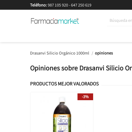
Teléfono:
987 105 920
-
647 250 619
Korean Beauty
Cosmética
Higiene
Dieté
Drasanvi Silicio Orgánico 1000ml
opiniones
Opiniones sobre Drasanvi Silicio 
PRODUCTOS MEJOR VALORADOS
-3%