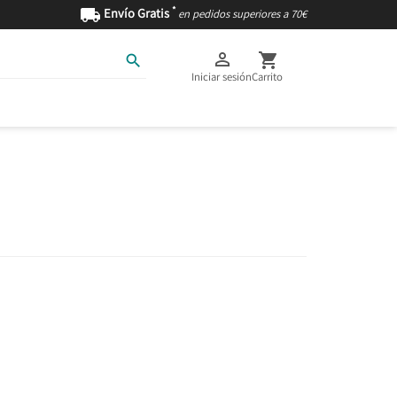
*

Envío Gratis
en pedidos superiores a 70€



Iniciar sesión
Carrito
AS
INGREDIENTES