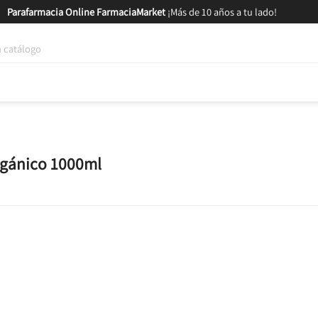
Parafarmacia Online FarmaciaMarket
¡Más de 10 años a tu lado!
tica y Nutrición
Bebés y Mamás
Salud
MARCAS
GAM
Orgánico 1000ml