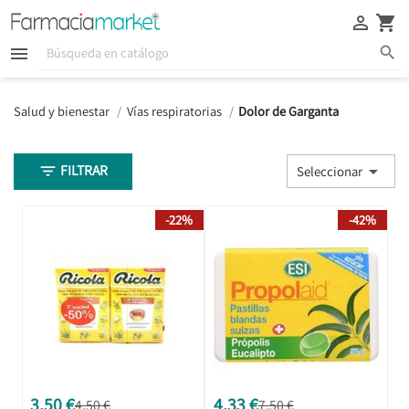





Salud y bienestar
Vías respiratorias
Dolor de Garganta
FILTRAR


Seleccionar
-22%
-42%
3,50 €
4,33 €
4,50 €
7,50 €