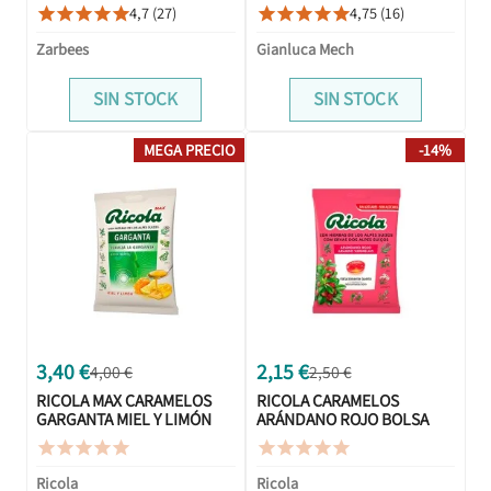
4,7 (27)
4,75 (16)










Zarbees
Gianluca Mech
SIN STOCK
SIN STOCK
MEGA PRECIO
-14%
3,40 €
2,15 €
4,00 €
2,50 €
RICOLA MAX CARAMELOS
RICOLA CARAMELOS
GARGANTA MIEL Y LIMÓN
ARÁNDANO ROJO BOLSA
68G
70G










Ricola
Ricola