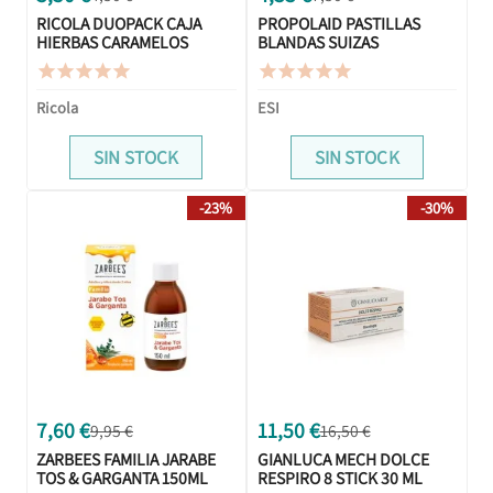
RICOLA DUOPACK CAJA
PROPOLAID PASTILLAS
HIERBAS CARAMELOS
BLANDAS SUIZAS
DOBLE
EUCALIPTO










Ricola
ESI
SIN STOCK
SIN STOCK
-23%
-30%
7,60 €
11,50 €
9,95 €
16,50 €
ZARBEES FAMILIA JARABE
GIANLUCA MECH DOLCE
TOS & GARGANTA 150ML
RESPIRO 8 STICK 30 ML