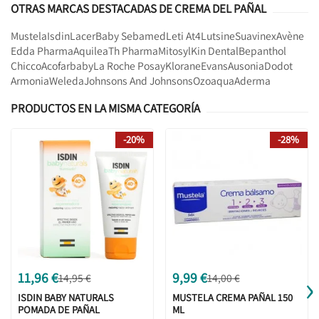
OTRAS MARCAS DESTACADAS DE CREMA DEL PAÑAL
Mustela
Isdin
Lacer
Baby Sebamed
Leti At4
Lutsine
Suavinex
Avène
Edda Pharma
Aquilea
Th Pharma
Mitosyl
Kin Dental
Bepanthol
Chicco
Acofarbaby
La Roche Posay
Klorane
Evans
Ausonia
Dodot
Armonia
Weleda
Johnsons And Johnsons
Ozoaqua
Aderma
PRODUCTOS EN LA MISMA CATEGORÍA
-20%
-28%
›
11,96 €
9,99 €
14,95 €
14,00 €
ISDIN BABY NATURALS
MUSTELA CREMA PAÑAL 150
POMADA DE PAÑAL
ML