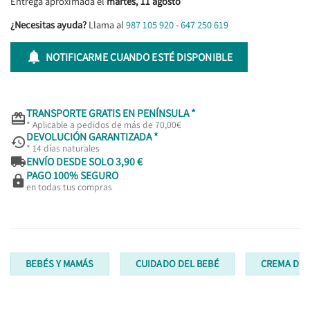
Entrega aproximada el
martes, 11 agosto
¿Necesitas ayuda?
Llama al
987 105 920
-
647 250 619

NOTIFICARME CUANDO ESTÉ DISPONIBLE
TRANSPORTE GRATIS EN PENÍNSULA *

* Aplicable a pedidos de más de 70,00€
DEVOLUCIÓN GARANTIZADA *

* 14 días naturales

ENVÍO DESDE SOLO 3,90 €
PAGO 100% SEGURO

en todas tus compras
BEBÉS Y MAMÁS
CUIDADO DEL BEBÉ
CREMA DEL