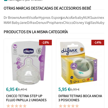
OTRAS MARCAS DESTACADAS DE ACCESORIOS BEBÉ
Dr Browns
Avent
Visofar
Hypnos Esponjas
Acofarbaby
NUK
Suavinex
MAM Baby
Jane
Difrax
Denuvi
Propharex
Chicco
Disney Vajillas
Nuby
PRODUCTOS EN LA MISMA CATEGORÍA
-18%
-14%
6,95 €
5,95 €
8,49 €
6,99 €
CHICCO TETINA STEP UP
DIFRAX TETINAS BOCA ANCHA
FLUJO PAPILLA 2 UNIDADES
3 POSICIONES









