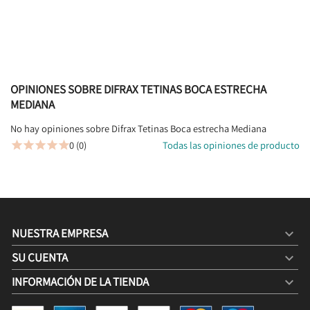
OPINIONES SOBRE DIFRAX TETINAS BOCA ESTRECHA
MEDIANA
No hay opiniones sobre Difrax Tetinas Boca estrecha Mediana
0 (0)
Todas las opiniones de producto





NUESTRA EMPRESA

SU CUENTA

INFORMACIÓN DE LA TIENDA
keyboard_arrow_down