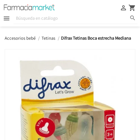





Accesorios bebé
Tetinas
Difrax Tetinas Boca estrecha Mediana