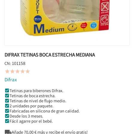
DIFRAX TETINAS BOCA ESTRECHA MEDIANA
101158
CN:





Difrax
Tetinas para biberones Difrax.
Tetinas de boca estrecha.
Tetinas de nivel de flujo medio.
2 unidades por paquete.
Fabricadas en silicona de gran calidad.
Desde los 3 meses.
Fácil agarre por el bebé.

Añade
70,00
€ más y recibe el envío gratis!