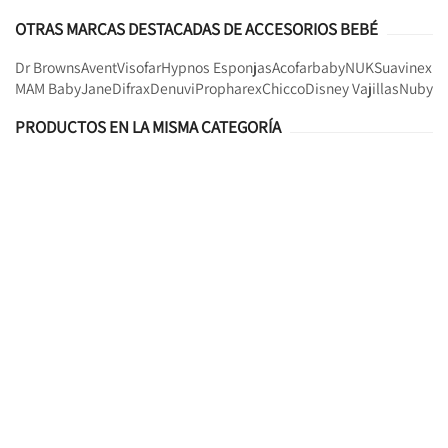
OTRAS MARCAS DESTACADAS DE ACCESORIOS BEBÉ
Dr Browns
Avent
Visofar
Hypnos Esponjas
Acofarbaby
NUK
Suavinex
MAM Baby
Jane
Difrax
Denuvi
Propharex
Chicco
Disney Vajillas
Nuby
PRODUCTOS EN LA MISMA CATEGORÍA