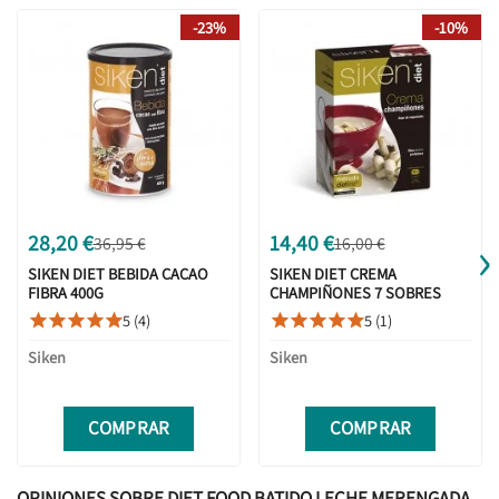
-23%
-10%
›
28,20 €
14,40 €
36,95 €
16,00 €
SIKEN DIET BEBIDA CACAO
SIKEN DIET CREMA
FIBRA 400G
CHAMPIÑONES 7 SOBRES
5 (4)
5 (1)










Siken
Siken
COMPRAR
COMPRAR
OPINIONES SOBRE DIET FOOD BATIDO LECHE MERENGADA