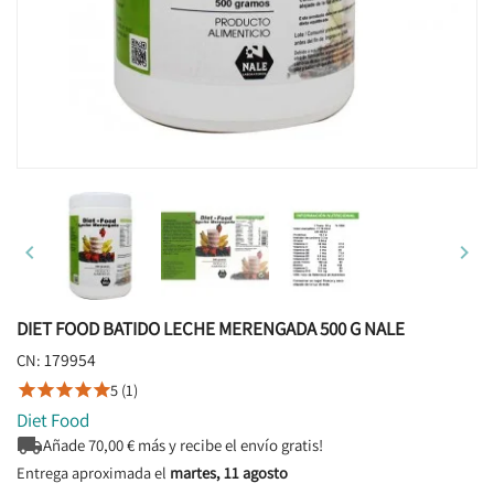


DIET FOOD BATIDO LECHE MERENGADA 500 G NALE
179954
CN:
5 (1)





Diet Food

Añade
70,00
€ más y recibe el envío gratis!
Entrega aproximada el
martes, 11 agosto