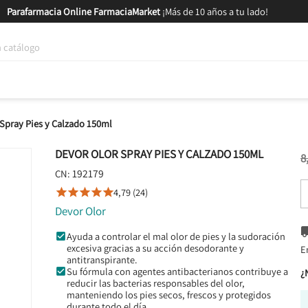
Parafarmacia Online FarmaciaMarket
¡Más de 10 años a tu lado!
tica y Nutrición
Bebés y Mamás
Salud
MARCAS
GAM
Spray Pies y Calzado 150ml
DEVOR OLOR SPRAY PIES Y CALZADO 150ML
8
192179
CN:
4,79 (24)





Devor Olor
Ayuda a controlar el mal olor de pies y la sudoración
excesiva gracias a su acción desodorante y
E
antitranspirante.
Su fórmula con agentes antibacterianos contribuye a
¿
reducir las bacterias responsables del olor,
manteniendo los pies secos, frescos y protegidos
durante todo el día.