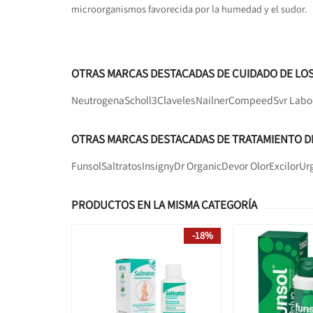
microorganismos favorecida por la humedad y el sudor.
OTRAS MARCAS DESTACADAS DE CUIDADO DE LOS
Neutrogena
Scholl
3Claveles
Nailner
Compeed
Svr Labo
OTRAS MARCAS DESTACADAS DE TRATAMIENTO DE
Funsol
Saltratos
Insigny
Dr Organic
Devor Olor
Excilor
Ur
PRODUCTOS EN LA MISMA CATEGORÍA
-18%