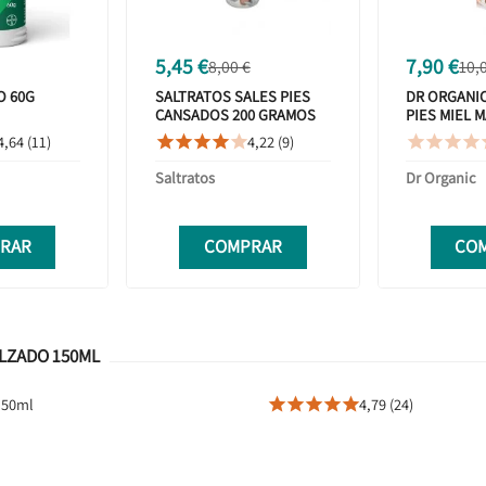
5,45 €
7,90 €
8,00 €
10,
O 60G
SALTRATOS SALES PIES
DR ORGANIC
CANSADOS 200 GRAMOS
PIES MIEL 
4,64 (11)
4,22 (9)









Saltratos
Dr Organic
RAR
COMPRAR
CO
ALZADO 150ML
150ml
4,79 (24)




