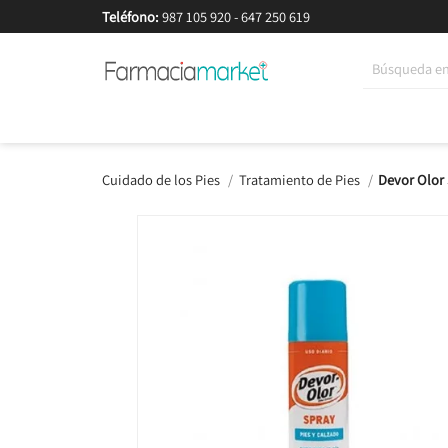
Teléfono:
987 105 920
-
647 250 619
Korean Beauty
Cosmética
Higiene
Dieté
Cuidado de los Pies
Tratamiento de Pies
Devor Olor 