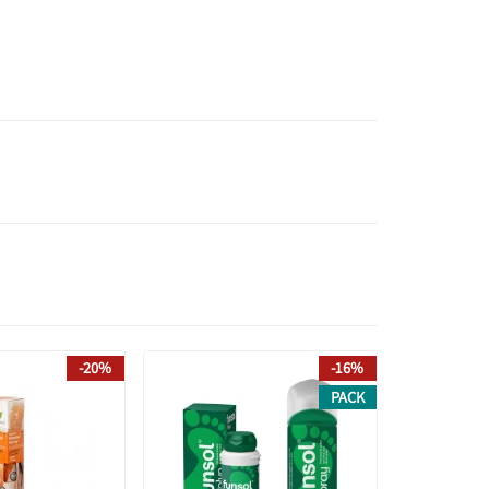
-20%
-16%
PACK