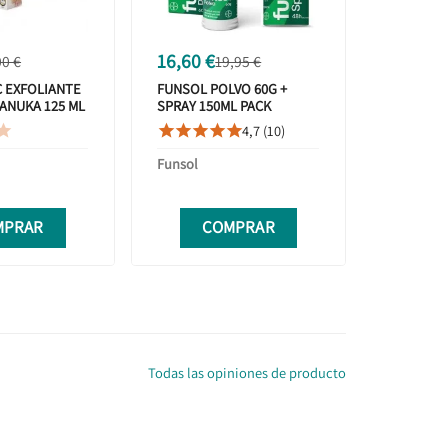
16,60 €
00 €
19,95 €
 EXFOLIANTE
FUNSOL POLVO 60G +
MANUKA 125 ML
SPRAY 150ML PACK
4,7 (10)






Funsol
MPRAR
COMPRAR
Todas las opiniones de producto