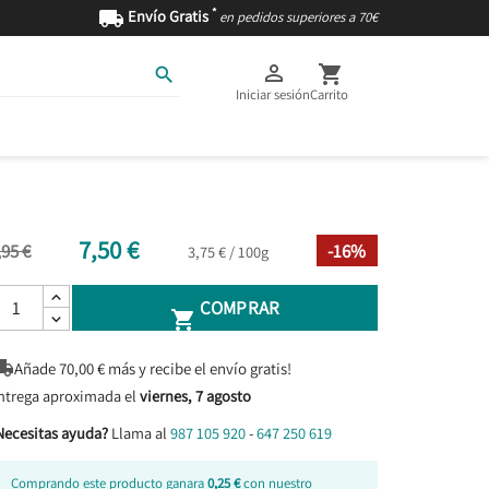
*

Envío Gratis
en pedidos superiores a 70€



Iniciar sesión
Carrito
AS
INGREDIENTES
7,50 €
,95 €
-16%
3,75 € / 100g
COMPRAR


Añade
70,00
€ más y recibe el envío gratis!
ntrega aproximada el
viernes, 7 agosto
Necesitas ayuda?
Llama al
987 105 920
-
647 250 619
Comprando este producto ganara
0,25 €
con nuestro