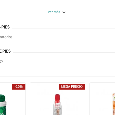

ver más
 PIES
ratorios
 PIES
go
-10%
MEGA PRECIO