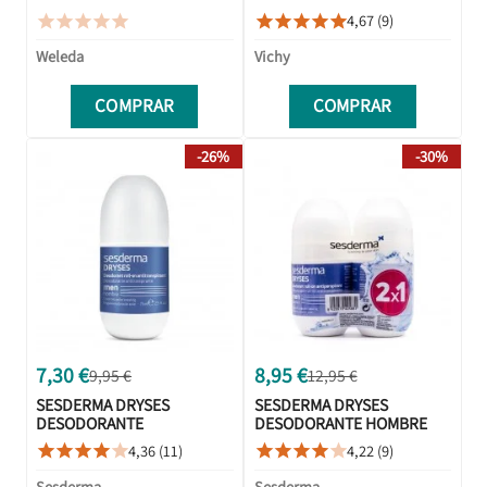
ANTITRANSPIRANTE 48H
4,67 (9)










50ML
Weleda
Vichy
COMPRAR
COMPRAR
-26%
-30%
7,30 €
8,95 €
9,95 €
12,95 €
SESDERMA DRYSES
SESDERMA DRYSES
DESODORANTE
DESODORANTE HOMBRE
ANTITRANSPIRANTE
75ML+75ML DUPLO
4,36 (11)
4,22 (9)










HOMBRE 75 ML
Sesderma
Sesderma