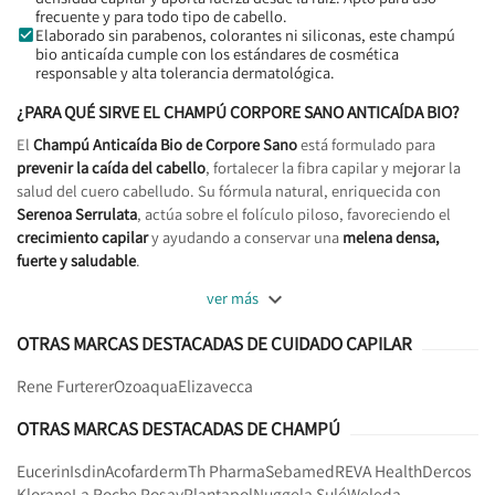
frecuente y para todo tipo de cabello.
Elaborado sin parabenos, colorantes ni siliconas, este champú
bio anticaída cumple con los estándares de cosmética
responsable y alta tolerancia dermatológica.
¿PARA QUÉ SIRVE EL CHAMPÚ CORPORE SANO ANTICAÍDA BIO?
El
Champú Anticaída Bio de Corpore Sano
está formulado para
prevenir la caída del cabello
, fortalecer la fibra capilar y mejorar la
salud del cuero cabelludo. Su fórmula natural, enriquecida con
Serenoa Serrulata
, actúa sobre el folículo piloso, favoreciendo el
crecimiento capilar
y ayudando a conservar una
melena densa,
fuerte y saludable
.

ver más
OTRAS MARCAS DESTACADAS DE CUIDADO CAPILAR
Rene Furterer
Ozoaqua
Elizavecca
OTRAS MARCAS DESTACADAS DE CHAMPÚ
Eucerin
Isdin
Acofarderm
Th Pharma
Sebamed
REVA Health
Dercos
Klorane
La Roche Posay
Plantapol
Nuggela Sulé
Weleda