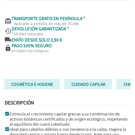
TRANSPORTE GRATIS EN PENÍNSULA *

* Aplicable a pedidos de más de 70,00€
DEVOLUCIÓN GARANTIZADA *

* 14 días naturales

ENVÍO DESDE SOLO 3,90 €
PAGO 100% SEGURO

en todas tus compras
COSMÉTICA E HIGIENE
CUIDADO CAPILAR
CHAM
DESCRIPCIÓN
Estimula el crecimiento capilar gracias a su combinación de
activos botánicos certificados y de origen ecológico, respetando
el equilibrio del cuero cabelludo.
Ideal para cabellos débiles o con tendencia a la caída, mejora la
densidad capilar y aporta fuerza desde la raíz. Apto para uso