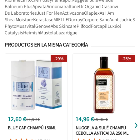
Balneum Plus
Apivita
Armonia
Iraltone
Dr Organic
Drasanvi
Ds Laboratories
Just For Men
Activozone
Olaplex
As I Am
Shea Moisture
Kerastase
MIELLE
Ducray
Corpore Sano
Aunt JackieS
Phyto
Mussvital
Genove
Abs Skincare
Pilfood
Forcapil
Luxéol
Catalysis
Heimish
Mustela
Lazartigue
PRODUCTOS EN LA MISMA CATEGORÍA
-29%
-25%
›
12,60 €
14,96 €
17,90 €
19,95 €
BLUE CAP CHAMPÚ 150ML
NUGGELA & SULÉ CHAMPÚ
CEBOLLA ANTICAIDA 250 ML