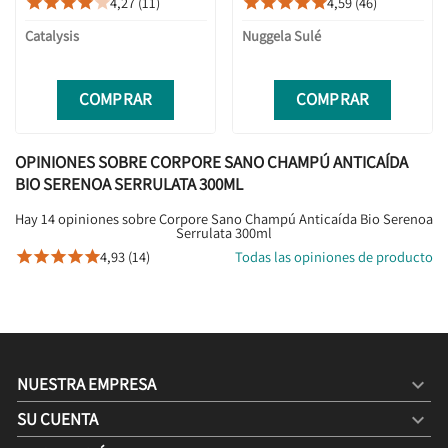
4,27 (11)
4,59 (46)










Catalysis
Nuggela Sulé
COMPRAR
COMPRAR
OPINIONES SOBRE CORPORE SANO CHAMPÚ ANTICAÍDA
BIO SERENOA SERRULATA 300ML
Hay 14 opiniones sobre Corpore Sano Champú Anticaída Bio Serenoa
Serrulata 300ml
4,93 (14)
Todas las opiniones de producto





NUESTRA EMPRESA

SU CUENTA
