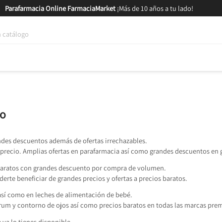
Parafarmacia Online FarmaciaMarket
¡Más de 10 años a tu lado!
tica y Nutrición
Bebés y Mamás
Salud
MARCAS
GAM
to
ndes descuentos además de ofertas irrechazables.
precio. Amplias ofertas en parafarmacia así como grandes descuentos en 
 baratos con grandes descuento por compra de volumen.
oderte beneficiar de grandes precios y ofertas a precios baratos.
sí como en leches de alimentación de bebé.
erum y contorno de ojos así como precios baratos en todas las marcas pre
ya lo tienes disponible.