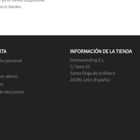
ecio barato.
NTA
INFORMACIÓN DE LA TIENDA
Farmavending S.L.
ón personal
C/ Sena 33
Santa Olaja de la Ribera
por abono
24199, León (España).
es
de descuento