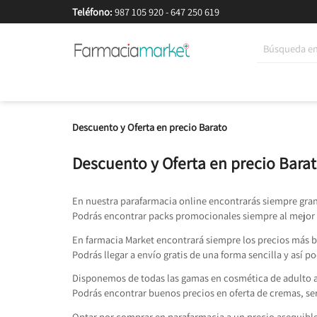
Teléfono:
987 105 920
-
647 250 619
Korean Beauty
Cosmética
Higiene
Dieté
Descuento y Oferta en precio Barato
Descuento y Oferta en precio Bara
En nuestra parafarmacia online encontrarás siempre gra
Podrás encontrar packs promocionales siempre al mejor 
En farmacia Market encontrará siempre los precios más
Podrás llegar a envío gratis de una forma sencilla y así p
Disponemos de todas las gamas en cosmética de adulto a
Podrás encontrar buenos precios en oferta de cremas, s
Optar por comprar en parafarmacia a un precio asequible 