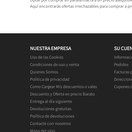
Aquí encontrarás ofertas irrechazables para comprar a pr
NUESTRA EMPRESA
SU CUE
Uso de las Cookies
Informaci
Condiciones de uso y venta
Pedidos
Quienes Somos
Facturas 
Política de privacidad
Direccion
Como Canjear Mis descuentos o vales
Cupones 
Descuento y Oferta en precio Barato
Entrega al día siguiente
Devoluciones gratuitas
Política de devoluciones
Contacte con nosotros
Mapa del sitio