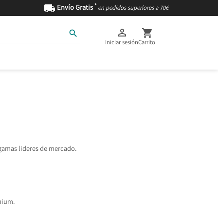
*

Envío Gratis
en pedidos superiores a 70€



Iniciar sesión
Carrito
AS
INGREDIENTES
gamas lideres de mercado.
mium.