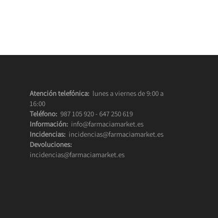
Atención telefónica:
lunes a viernes de 9:00 a
16:00
Teléfono:
987 105 920
-
647 250 619
Información:
info@farmaciamarket.es
Incidencias:
incidencias@farmaciamarket.es
Devoluciones:
incidencias@farmaciamarket.es