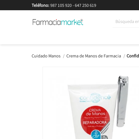
Teléfono:
987 105 920
-
647 250 619
Korean Beauty
Cosmética
Higiene
Dieté
Cuidado Manos
Crema de Manos de Farmacia
Confid