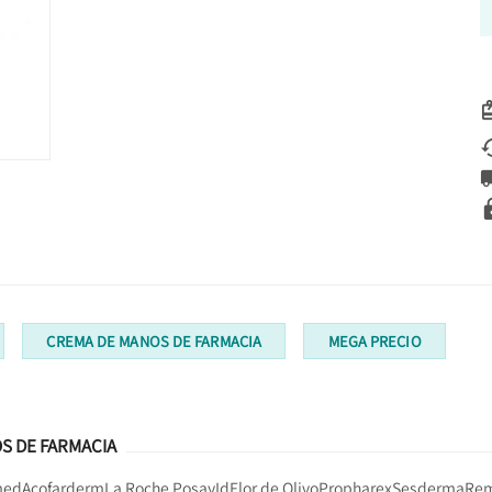
CREMA DE MANOS DE FARMACIA
MEGA PRECIO
S DE FARMACIA
med
Acofarderm
La Roche Posay
Id
Flor de Olivo
Propharex
Sesderma
Rem