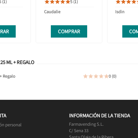
5 (1)
5 (1)









UÑAS 75ML + 75ML DUPLO
PROMOCIÓN
Caudalie
Isdin
RAR
COMPRAR
CO
25 ML + REGALO
+ Regalo
0 (0)





NTA
INFORMACIÓN DE LA TIENDA
Farmavending S.L.
ón personal
C/ Sena 33
Santa Olaja de la Ribera