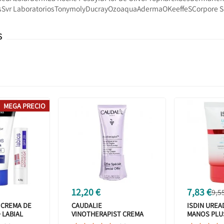
s
Svr Laboratorios
Tonymoly
Ducray
Ozoaqua
Aderma
OKeeffeS
Corpore 
S
MEGA PRECIO
12,20 €
7,83 €
9,5
CREMA DE
CAUDALIE
ISDIN UREA
 LABIAL
VINOTHERAPIST CREMA
MANOS PLU
REPARADORA DE MANOS
REPARADOR