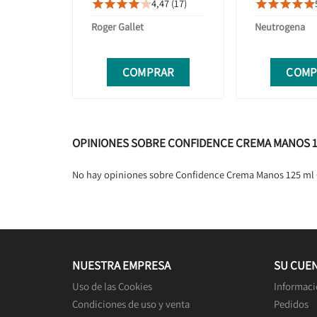
4,47 (17)










Roger Gallet
Neutrogena
COMPRAR
COMP
OPINIONES SOBRE CONFIDENCE CREMA MANOS 1
No hay opiniones sobre Confidence Crema Manos 125 ml 
NUESTRA EMPRESA
SU CUE
Uso de las Cookies
Informaci
Condiciones de uso y venta
Pedidos