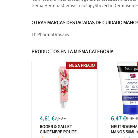
Gema Herrerías
Cerave
Teaology
Strivectin
Dermaserie
OTRAS MARCAS DESTACADAS DE CUIDADO MANO
Th Pharma
Drasanvi
PRODUCTOS EN LA MISMA CATEGORÍA
MEGA PRECIO
4,61 €
6,47 €
7,32 €
9,95 €
ROGER & GALLET
NEUTROGENA 
GINGEMBRE ROUGE
MANOS 50ML +
CREMA DE MANOS 30 ML
SPF20