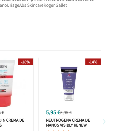
Sano
Uriage
Abs Skincare
Roger Gallet
-18%
-14%
5,95 €
8,16 €
5 €
6,95 €
1
›
DIN CREMA DE
NEUTROGENA CREMA DE
TEAOLOG
S
MANOS VISIBLY RENEW
TEA HAND
A 50 ML
SPF20+ 75ML
CREAM 75