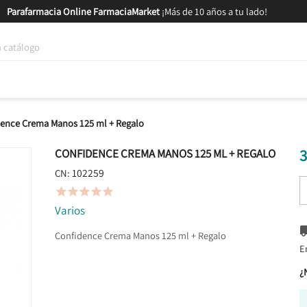
Parafarmacia Online FarmaciaMarket
¡Más de 10 años a tu lado!
tica y Nutrición
Bebés y Mamás
Salud
MARCAS
GAM
ence Crema Manos 125 ml + Regalo
3
CONFIDENCE CREMA MANOS 125 ML + REGALO
102259
CN:





Varios
Confidence Crema Manos 125 ml + Regalo
E
¿