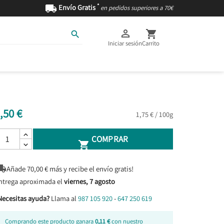
*

Envío Gratis
en pedidos superiores a 70€



Iniciar sesión
Carrito
AS
INGREDIENTES
,50 €
1,75 € / 100g
COMPRAR


Añade
70,00
€ más y recibe el envío gratis!
ntrega aproximada el
viernes, 7 agosto
Necesitas ayuda?
Llama al
987 105 920
-
647 250 619
Comprando este producto ganara
0,11 €
con nuestro