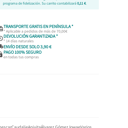
programa de fidelización. Su carrito contabilizará
0,11 €
.
TRANSPORTE GRATIS EN PENÍNSULA *

* Aplicable a pedidos de más de 70,00€
DEVOLUCIÓN GARANTIZADA *

* 14 días naturales

ENVÍO DESDE SOLO 3,90 €
PAGO 100% SEGURO

en todas tus compras
escar
Caudalie
Apivita
Álvarez Gómez
Jowae
Varios