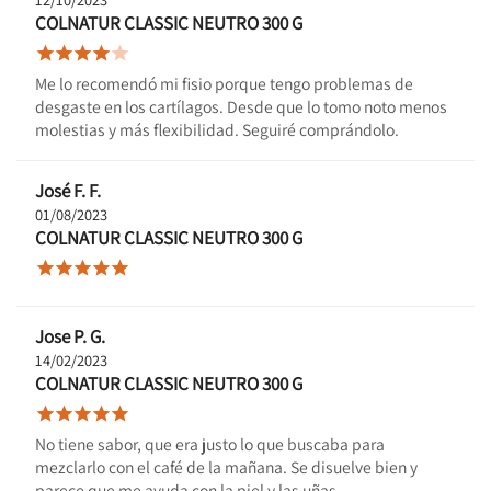
COLNATUR CLASSIC NEUTRO 300 G





Me lo recomendó mi fisio porque tengo problemas de
desgaste en los cartílagos. Desde que lo tomo noto menos
molestias y más flexibilidad. Seguiré comprándolo.
José F. F.
01/08/2023
COLNATUR CLASSIC NEUTRO 300 G





Jose P. G.
14/02/2023
COLNATUR CLASSIC NEUTRO 300 G





No tiene sabor, que era justo lo que buscaba para
mezclarlo con el café de la mañana. Se disuelve bien y
parece que me ayuda con la piel y las uñas.