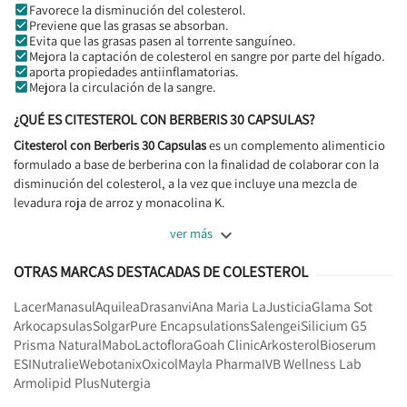
Favorece la disminución del colesterol.
Previene que las grasas se absorban.
Evita que las grasas pasen al torrente sanguíneo.
Mejora la captación de colesterol en sangre por parte del hígado.
aporta propiedades antiinflamatorias.
Mejora la circulación de la sangre.
¿QUÉ ES CITESTEROL CON BERBERIS 30 CAPSULAS?
Citesterol con Berberis 30 Capsulas
es un complemento alimenticio
formulado a base de berberina con la finalidad de colaborar con la
disminución del colesterol, a la vez que incluye una mezcla de
levadura roja de arroz y monacolina K.

ver más
OTRAS MARCAS DESTACADAS DE COLESTEROL
Lacer
Manasul
Aquilea
Drasanvi
Ana Maria LaJusticia
Glama Sot
Arkocapsulas
Solgar
Pure Encapsulations
Salengei
Silicium G5
Prisma Natural
Mabo
Lactoflora
Goah Clinic
Arkosterol
Bioserum
ESI
Nutralie
Webotanix
Oxicol
Mayla Pharma
IVB Wellness Lab
Armolipid Plus
Nutergia