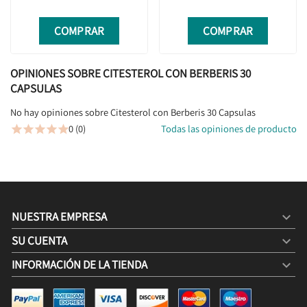
COMPRAR
COMPRAR
OPINIONES SOBRE CITESTEROL CON BERBERIS 30
CAPSULAS
No hay opiniones sobre Citesterol con Berberis 30 Capsulas
0 (0)
Todas las opiniones de producto





NUESTRA EMPRESA

SU CUENTA

INFORMACIÓN DE LA TIENDA
keyboard_arrow_down
CITESTEROL CON BERBERIS 30 CAPSULAS