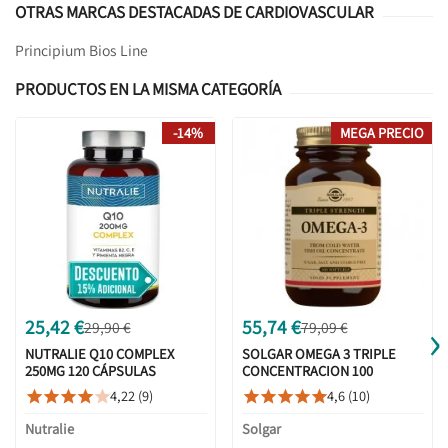
OTRAS MARCAS DESTACADAS DE CARDIOVASCULAR
Principium Bios Line
PRODUCTOS EN LA MISMA CATEGORÍA
-14%
MEGA PRECIO
›
25,42 €
55,74 €
29,90 €
79,09 €
NUTRALIE Q10 COMPLEX
SOLGAR OMEGA 3 TRIPLE
250MG 120 CÁPSULAS
CONCENTRACION 100
CÁPSULAS
4,22 (9)
4,6 (10)










Nutralie
Solgar