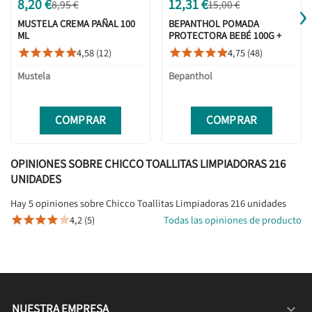
›
8,20 €
12,31 €
8,95 €
15,00 €
MUSTELA CREMA PAÑAL 100
BEPANTHOL POMADA
ML
PROTECTORA BEBÉ 100G +
REGALO 50G
4,58 (12)
4,75 (48)










Mustela
Bepanthol
COMPRAR
COMPRAR
OPINIONES SOBRE CHICCO TOALLITAS LIMPIADORAS 216
UNIDADES
Hay 5 opiniones sobre Chicco Toallitas Limpiadoras 216 unidades
4,2 (5)
Todas las opiniones de producto





NUESTRA EMPRESA
