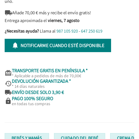
uno.

Añade
70,00
€ más y recibe el envío gratis!
Entrega aproximada el
viernes, 7 agosto
¿Necesitas ayuda?
Llama al
987 105 920
-
647 250 619

NOTIFICARME CUANDO ESTÉ DISPONIBLE
TRANSPORTE GRATIS EN PENÍNSULA *

* Aplicable a pedidos de más de 70,00€
DEVOLUCIÓN GARANTIZADA *

* 14 días naturales

ENVÍO DESDE SOLO 3,90 €
PAGO 100% SEGURO

en todas tus compras
BEBÉS Y MAMÁS
CUIDADO DEL BEBÉ
CREMA DEL