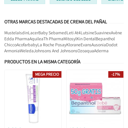
OTRAS MARCAS DESTACADAS DE CREMA DEL PAÑAL
Mustela
Isdin
Lacer
Baby Sebamed
Leti At4
Lutsine
Suavinex
Avène
Edda Pharma
Aquilea
Th Pharma
Mitosyl
Kin Dental
Bepanthol
Chicco
Acofarbaby
La Roche Posay
Klorane
Evans
Ausonia
Dodot
Armonia
Weleda
Johnsons And Johnsons
Ozoaqua
Aderma
PRODUCTOS EN LA MISMA CATEGORÍA
MEGA PRECIO
-17%