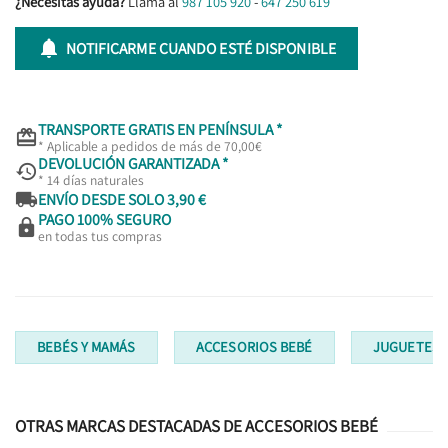
¿Necesitas ayuda?
Llama al
987 105 920
-
647 250 619

NOTIFICARME CUANDO ESTÉ DISPONIBLE
TRANSPORTE GRATIS EN PENÍNSULA *

* Aplicable a pedidos de más de 70,00€
DEVOLUCIÓN GARANTIZADA *

* 14 días naturales

ENVÍO DESDE SOLO 3,90 €
PAGO 100% SEGURO

en todas tus compras
BEBÉS Y MAMÁS
ACCESORIOS BEBÉ
JUGUETES I
OTRAS MARCAS DESTACADAS DE ACCESORIOS BEBÉ