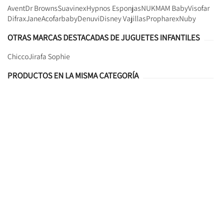
Avent
Dr Browns
Suavinex
Hypnos Esponjas
NUK
MAM Baby
Visofar
Difrax
Jane
Acofarbaby
Denuvi
Disney Vajillas
Propharex
Nuby
OTRAS MARCAS DESTACADAS DE JUGUETES INFANTILES
Chicco
Jirafa Sophie
PRODUCTOS EN LA MISMA CATEGORÍA