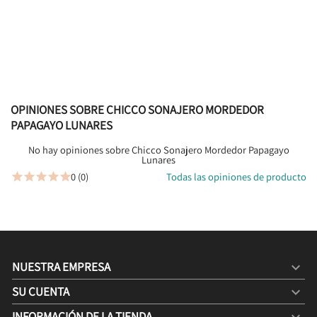
OPINIONES SOBRE CHICCO SONAJERO MORDEDOR
PAPAGAYO LUNARES
No hay opiniones sobre Chicco Sonajero Mordedor Papagayo
Lunares
0 (0)
Todas las opiniones de producto





NUESTRA EMPRESA

SU CUENTA

INFORMACIÓN DE LA TIENDA