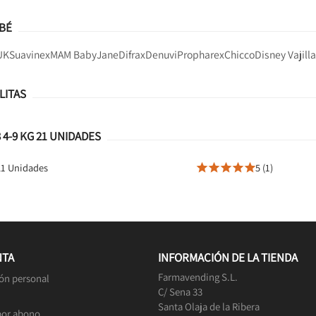
BÉ
UK
Suavinex
MAM Baby
Jane
Difrax
Denuvi
Propharex
Chicco
Disney Vajill
LITAS
 4-9 KG 21 UNIDADES
 21 Unidades
5 (1)





NTA
INFORMACIÓN DE LA TIENDA
Farmavending S.L.
ón personal
C/ Sena 33
Santa Olaja de la Ribera
por abono