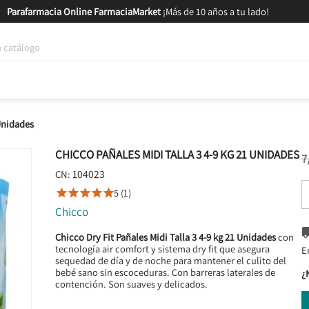
Parafarmacia Online FarmaciaMarket
¡Más de 10 años a tu lado!
tica y Nutrición
Bebés y Mamás
Salud
MARCAS
GAM
 Unidades
CHICCO PAÑALES MIDI TALLA 3 4-9 KG 21 UNIDADES
7
104023
CN:
5 (1)





Chicco
Chicco Dry Fit Pañales Midi Talla 3 4-9 kg 21 Unidades
con
tecnología air comfort y sistema dry fit que asegura
E
sequedad de día y de noche para mantener el culito del
bebé sano sin escoceduras. Con barreras laterales de
¿
contención. Son suaves y delicados.