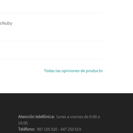
as
Nuby
Todas las opiniones de producto
Atención telefónica:
lunes a viernes de 9:00 a
16:00
Teléfono:
987 105 920
-
647 250 619