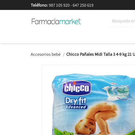
Teléfono:
987 105 920
-
647 250 619
Korean Beauty
Cosmética
Higiene
Dieté
Accesorios bebé
Chicco Pañales Midi Talla 3 4-9 kg 21