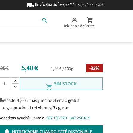
*

Envío Gratis
en pedidos superiores a 70€



Iniciar sesión
Carrito
AS
INGREDIENTES
5,40 €
,95 €
-32%
1,80 € / 100g
SIN STOCK


Añade
70,00
€ más y recibe el envío gratis!
ntrega aproximada el
viernes, 7 agosto
Necesitas ayuda?
Llama al
987 105 920
-
647 250 619

NOTIFICARME CUANDO ESTÉ DISPONIBLE