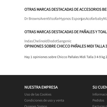
OTRAS MARCAS DESTACADAS DE ACCESORIOS BE
Dr Browns
Avent
Visofar
Hypnos Esponjas
Acofarbaby
N
OTRAS MARCAS DESTACADAS DE PAÑALES Y TOAL
Indas
Chelino
Id
Dodot
Sangenic
OPINIONES SOBRE CHICCO PAÑALES MIDI TALLA 3
Hay 1 opiniones sobre Chicco Pañales Midi Talla 3 4-9 kg
NUESTRA EMPRESA
SU CUE
Uso de las Cookies
Informaci
Condiciones de uso y venta
Pedidos
Quienes Somos
Facturas 