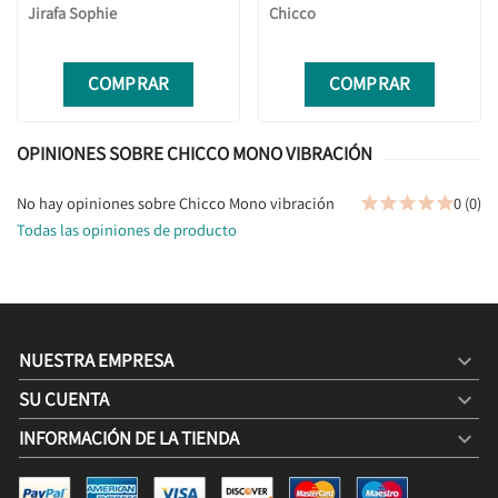
Jirafa Sophie
Chicco
COMPRAR
COMPRAR
OPINIONES SOBRE CHICCO MONO VIBRACIÓN
No hay opiniones sobre Chicco Mono vibración
0 (0)





Todas las opiniones de producto
NUESTRA EMPRESA

SU CUENTA

INFORMACIÓN DE LA TIENDA
keyboard_arrow_down
CHICCO MONO VIBRACIÓN