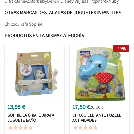
Difrax
Jane
Acofarbaby
Denuvi
Disney Vajillas
Propharex
Nuby
OTRAS MARCAS DESTACADAS DE JUGUETES INFANTILES
Chicco
Jirafa Sophie
PRODUCTOS EN LA MISMA CATEGORÍA
-12%
13,95 €
17,50 €
20,00 €
SOPHIE LA GIRAFE JIRAFA
CHICCO ELEFANTE PUZZLE
JUGUETE BAÑO
ACTIVIDADES









