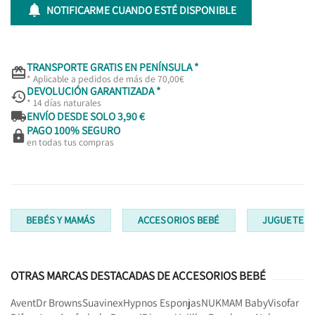

NOTIFICARME CUANDO ESTÉ DISPONIBLE
TRANSPORTE GRATIS EN PENÍNSULA *

* Aplicable a pedidos de más de 70,00€
DEVOLUCIÓN GARANTIZADA *

* 14 días naturales

ENVÍO DESDE SOLO 3,90 €
PAGO 100% SEGURO

en todas tus compras
BEBÉS Y MAMÁS
ACCESORIOS BEBÉ
JUGUETES I
OTRAS MARCAS DESTACADAS DE ACCESORIOS BEBÉ
Avent
Dr Browns
Suavinex
Hypnos Esponjas
NUK
MAM Baby
Visofar