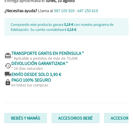
Entrega aproximada el
lunes, 10 agosto
¿Necesitas ayuda?
Llama al
987 105 920
-
647 250 619
Comprando este producto ganara
0,18 €
con nuestro programa de
fidelización. Su carrito contabilizará
0,18 €
.
TRANSPORTE GRATIS EN PENÍNSULA *

* Aplicable a pedidos de más de 70,00€
DEVOLUCIÓN GARANTIZADA *

* 14 días naturales

ENVÍO DESDE SOLO 3,90 €
PAGO 100% SEGURO

en todas tus compras
BEBÉS Y MAMÁS
ACCESORIOS BEBÉ
ACCESORIO