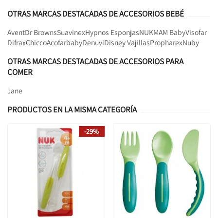
OTRAS MARCAS DESTACADAS DE ACCESORIOS BEBÉ
Avent
Dr Browns
Suavinex
Hypnos Esponjas
NUK
MAM Baby
Visofar
Difrax
Chicco
Acofarbaby
Denuvi
Disney Vajillas
Propharex
Nuby
OTRAS MARCAS DESTACADAS DE ACCESORIOS PARA
COMER
Jane
PRODUCTOS EN LA MISMA CATEGORÍA
-29%