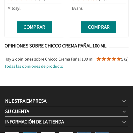
Mitosyl
Evans
COMPRAR
COMPRAR
OPINIONES SOBRE CHICCO CREMA PAÑAL 100 ML
Hay 2 opiniones sobre Chicco Crema Pañal 100 ml
5 (2)





Todas las opiniones de producto
NUESTRA EMPRESA

SU CUENTA

INFORMACIÓN DE LA TIENDA
keyboard_arrow_down