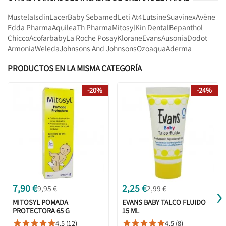
Mustela
Isdin
Lacer
Baby Sebamed
Leti At4
Lutsine
Suavinex
Avène
Edda Pharma
Aquilea
Th Pharma
Mitosyl
Kin Dental
Bepanthol
Chicco
Acofarbaby
La Roche Posay
Klorane
Evans
Ausonia
Dodot
Armonia
Weleda
Johnsons And Johnsons
Ozoaqua
Aderma
PRODUCTOS EN LA MISMA CATEGORÍA
-20%
-24%
›
7,90 €
2,25 €
9,95 €
2,99 €
MITOSYL POMADA
EVANS BABY TALCO FLUIDO
PROTECTORA 65 G
15 ML
4,5 (12)
4,5 (8)









