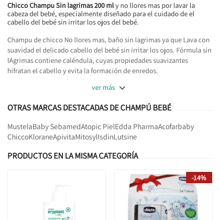
Chicco Champu Sin lagrimas 200 ml
y no llores mas por lavar la
cabeza del bebé, especialmente diseñado para el cuidado de el
cabello del bebé sin irritar los ojos del bebé.
Champu de chicco No llores mas, baño sin lagrimas ya que Lava con
suavidad el delicado cabello del bebé sin irritar los ojos. Fórmula sin
lAgrimas contiene caléndula, cuyas propiedades suavizantes
hifratan el cabello y evita la formación de enredos.

ver más
OTRAS MARCAS DESTACADAS DE CHAMPÚ BEBÉ
Mustela
Baby Sebamed
Atopic Piel
Edda Pharma
Acofarbaby
Chicco
Klorane
Apivita
Mitosyl
Isdin
Lutsine
PRODUCTOS EN LA MISMA CATEGORÍA
-14%