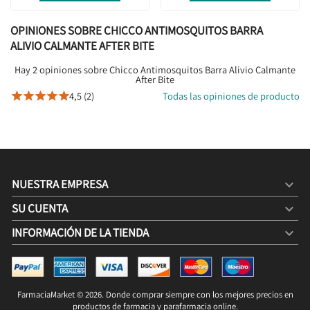
OPINIONES SOBRE CHICCO ANTIMOSQUITOS BARRA
ALIVIO CALMANTE AFTER BITE
Hay 2 opiniones sobre Chicco Antimosquitos Barra Alivio Calmante
After Bite
4,5 (2)
Todas las opiniones de producto





NUESTRA EMPRESA

SU CUENTA

INFORMACIÓN DE LA TIENDA
keyboard_arrow_down
CHICCO ANTIMOSQUITOS BARRA ALIVIO CALMANTE
AFTER BITE
5,15 €
7,95 €
FarmaciaMarket © 2026. Donde comprar siempre con los mejores precios en
COMPRAR

productos de farmacia y parafarmacia online.
5,15 € / 100g