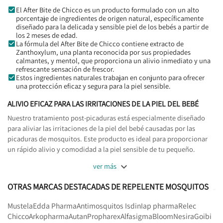
El After Bite de Chicco es un producto formulado con un alto
porcentaje de ingredientes de origen natural, específicamente
diseñado para la delicada y sensible piel de los bebés a partir de
los 2 meses de edad.
La fórmula del After Bite de Chicco contiene extracto de
Zanthoxylum, una planta reconocida por sus propiedades
calmantes, y mentol, que proporciona un alivio inmediato y una
refrescante sensación de frescor.
Estos ingredientes naturales trabajan en conjunto para ofrecer
una protección eficaz y segura para la piel sensible.
ALIVIO EFICAZ PARA LAS IRRITACIONES DE LA PIEL DEL BEBÉ
Nuestro tratamiento post-picaduras está especialmente diseñado
para aliviar las irritaciones de la piel del bebé causadas por las
picaduras de mosquitos. Este producto es ideal para proporcionar
un rápido alivio y comodidad a la piel sensible de tu pequeño.

ver más
OTRAS MARCAS DESTACADAS DE REPELENTE MOSQUITOS
Mustela
Edda Pharma
Antimosquitos Isdin
Iap pharma
Relec
Chicco
Arkopharma
Autan
Propharex
Alfasigma
Bloom
Nesira
Goibi