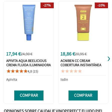
-27%
-10%
›
17,94 €
18,86 €
24,90 €
20,95 €
APIVITA AQUA BEELICIOUS
ACNIBEN CC CREAM
CREMA FLUIDA ILUMINADORA
COBERTURA INSTANTÁNEA
HIDRATANTE SPF30 CON
SPF30 BRONZE 40ML
4,8 (15)










COLOR 30ML
Apivita
Isdin
COMPRAR
COMPRAR
OPINIONES SOBRE CAUDALIE VINOPERFECT FLUIDO PIEL