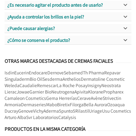

¿Es necesario agitar el producto antes de usarlo?

¿Ayuda a controlar los brillos en la piel?

¿Puede causar alergias?

¿Cómo se conserva el producto?
OTRAS MARCAS DESTACADAS DE CREMAS FACIALES
Isdin
Eucerin
Endocare
Dernove
Sebamed
Th Pharma
Repavar
Singuladerm
Bio Oil
Sesderma
Anthelios
Dermatoline Cosmetic
Weleda
Caudalie
Remescar
La Roche Posay
Insigny
Neostrata
Lierac
Jowae
Garnier Bio
Neutrogena
Apivita
Klorane
Propharex
Camaleon Cosmetics
Gema Herrerías
Cerave
Avène
Strivectin
Armonia
Dermaseries
Mabo
Biretix
Filorga
Bella Aurora
Ozoaqua
Ducray
Genove
Vichy
Aderma
5punto5
Rilastil
Uriage
Usu Cosmetics
Arturo Alba
Svr Laboratorios
Catalysis
PRODUCTOS EN LA MISMA CATEGORÍA