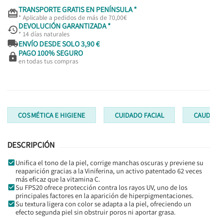
TRANSPORTE GRATIS EN PENÍNSULA *

* Aplicable a pedidos de más de 70,00€
DEVOLUCIÓN GARANTIZADA *

* 14 días naturales

ENVÍO DESDE SOLO 3,90 €
PAGO 100% SEGURO

en todas tus compras
COSMÉTICA E HIGIENE
CUIDADO FACIAL
CAUDAL
DESCRIPCIÓN
Unifica el tono de la piel, corrige manchas oscuras y previene su
reaparición gracias a la Viniferina, un activo patentado 62 veces
más eficaz que la vitamina C.
Su FPS20 ofrece protección contra los rayos UV, uno de los
principales factores en la aparición de hiperpigmentaciones.
Su textura ligera con color se adapta a la piel, ofreciendo un
efecto segunda piel sin obstruir poros ni aportar grasa.